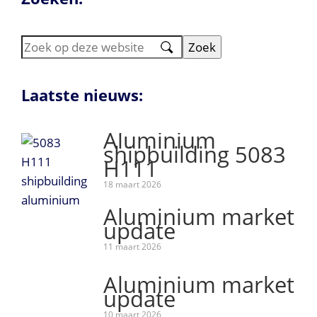
Zoek
op
deze
Laatste nieuws:
website
Aluminium
shipbuilding 5083
H111
18 maart 2026
Aluminium market
update
11 maart 2026
Aluminium market
update
10 maart 2026