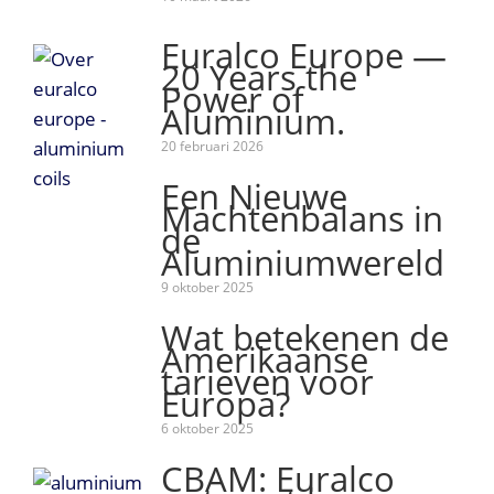
Euralco Europe —
20 Years the
Power of
Aluminium.
20 februari 2026
Een Nieuwe
Machtenbalans in
de
Aluminiumwereld
9 oktober 2025
Wat betekenen de
Amerikaanse
tarieven voor
Europa?
6 oktober 2025
CBAM: Euralco