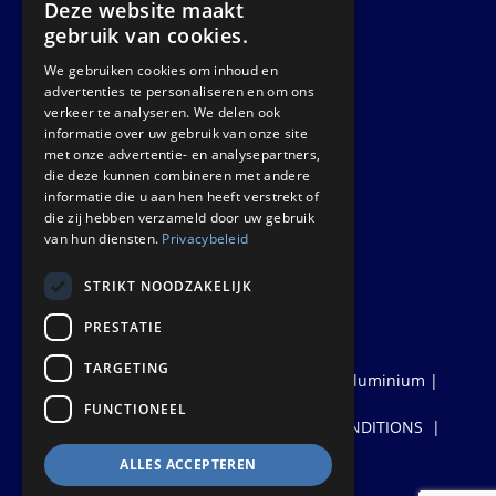
Deze website maakt
Zinkstraat 24 - E9451
gebruik van cookies.
4823 AD Breda
We gebruiken cookies om inhoud en
advertenties te personaliseren en om ons
verkeer te analyseren. We delen ook
The Netherlands
informatie over uw gebruik van onze site
met onze advertentie- en analysepartners,
die deze kunnen combineren met andere
informatie die u aan hen heeft verstrekt of
die zij hebben verzameld door uw gebruik
van hun diensten.
Privacybeleid
STRIKT NOODZAKELIJK
PRESTATIE
TARGETING
© 2026
Euralco Europe - The Power of Aluminium
|
Realisatie:
Probu
FUNCTIONEEL
Privacyverklaring
PRIVACY STATEMENT
|
TERMS AND CONDITIONS
|
DISCLAIMER & COPYRIGHT
&
ALLES ACCEPTEREN
AV