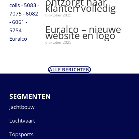
ontzorgt haar
klanten volledig
6 oktober 2025
Euralco – nieuwe
website en logo
6 oktober 2025
ALLE BERICHTEN
SEGMENTEN
Jachtbouw
Luchtvaart
Topsports