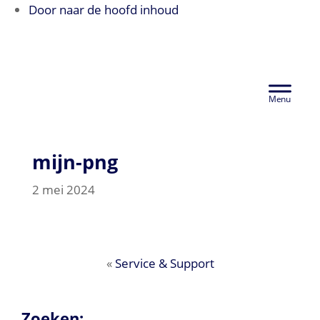
Door naar de hoofd inhoud
Euralco Europe - The Power of
Aluminium
Header
Rechts
mijn-png
2 mei 2024
«
Service & Support
Zoeken: