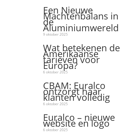
Een Nieuwe
Machtenbalans in
de
Aluminiumwereld
9 oktober 2025
Wat betekenen de
Amerikaanse
tarieven voor
Europa?
6 oktober 2025
CBAM: Euralco
ontzorgt haar
klanten volledig
6 oktober 2025
Euralco – nieuwe
website en logo
6 oktober 2025