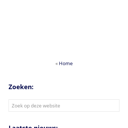
«
Home
Zoeken:
Zoek
op
deze
website
Laatste nieuws: