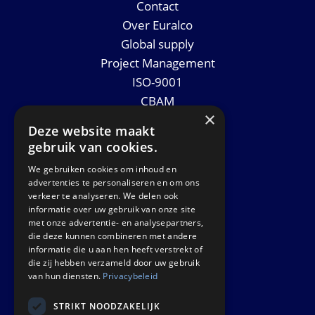
Contact
Over Euralco
Global supply
Project Management
ISO-9001
CBAM
×
Datasheets
Deze website maakt
Nieuws
gebruik van cookies.
We gebruiken cookies om inhoud en
GET IN TOUCH
advertenties te personaliseren en om ons
verkeer te analyseren. We delen ook
informatie over uw gebruik van onze site
Euralco Europe B.V.
met onze advertentie- en analysepartners,
Zinkstraat 24 - E9451
die deze kunnen combineren met andere
4823 AD Breda
informatie die u aan hen heeft verstrekt of
die zij hebben verzameld door uw gebruik
The Netherlands
van hun diensten.
Privacybeleid
STRIKT NOODZAKELIJK