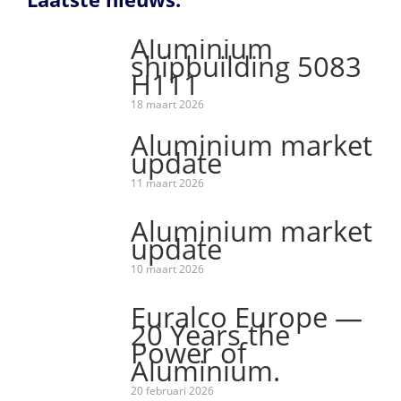
Aluminium
shipbuilding 5083
H111
18 maart 2026
Aluminium market
update
11 maart 2026
Aluminium market
update
10 maart 2026
Euralco Europe —
20 Years the
Power of
Aluminium.
20 februari 2026