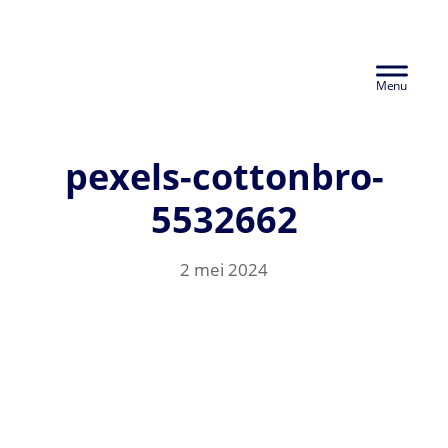
Door
Euralco Europe -
naar
Header
de
The Power of
hoofd
Rechts
inhoud
Aluminium
pexels-cottonbro-
5532662
2 mei 2024