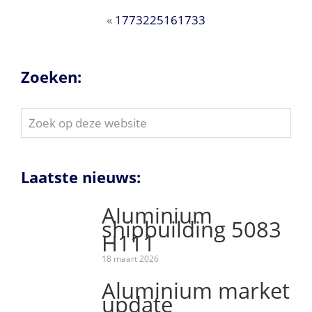
«
1773225161733
Zoeken:
Zoek
op
deze
website
Laatste nieuws:
Aluminium
shipbuilding 5083
H111
18 maart 2026
Aluminium market
update