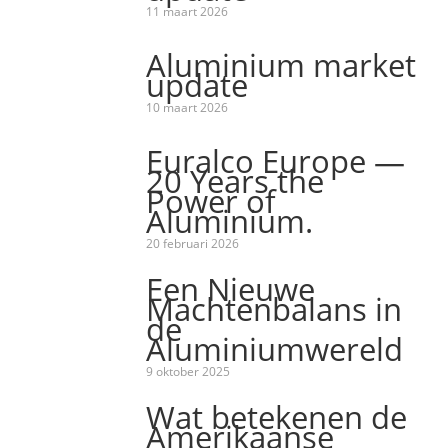
11 maart 2026
Aluminium market
update
10 maart 2026
Euralco Europe —
20 Years the
Power of
Aluminium.
20 februari 2026
Een Nieuwe
Machtenbalans in
de
Aluminiumwereld
9 oktober 2025
Wat betekenen de
Amerikaanse