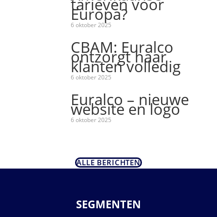
tarieven voor
Europa?
6 oktober 2025
CBAM: Euralco
ontzorgt haar
klanten volledig
6 oktober 2025
Euralco – nieuwe
website en logo
6 oktober 2025
ALLE BERICHTEN
SEGMENTEN