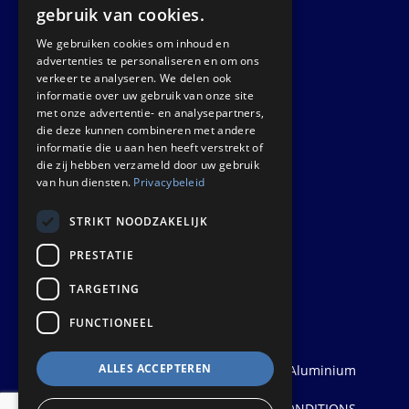
Nieuws
gebruik van cookies.
We gebruiken cookies om inhoud en
GET IN TOUCH
advertenties te personaliseren en om ons
verkeer te analyseren. We delen ook
informatie over uw gebruik van onze site
Euralco Europe B.V.
met onze advertentie- en analysepartners,
Zinkstraat 24 - E9451
die deze kunnen combineren met andere
4823 AD Breda
informatie die u aan hen heeft verstrekt of
die zij hebben verzameld door uw gebruik
The Netherlands
van hun diensten.
Privacybeleid
STRIKT NOODZAKELIJK
PRESTATIE
TARGETING
FUNCTIONEEL
ALLES ACCEPTEREN
© 2026
Euralco Europe - The Power of Aluminium
| Realisatie:
Probu
PRIVACY STATEMENT
|
TERMS AND CONDITIONS