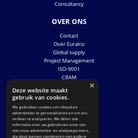
Consultancy
OVER ONS
Contact
Over Euralco
Global supply
Project Management
ISO-9001
CBAM
×
Datasheets
Deze website maakt
Nieuws
gebruik van cookies.
We gebruiken cookies om inhoud en
GET IN TOUCH
advertenties te personaliseren en om ons
verkeer te analyseren. We delen ook
informatie over uw gebruik van onze site
Euralco Europe B.V.
met onze advertentie- en analysepartners,
Zinkstraat 24 - E9451
die deze kunnen combineren met andere