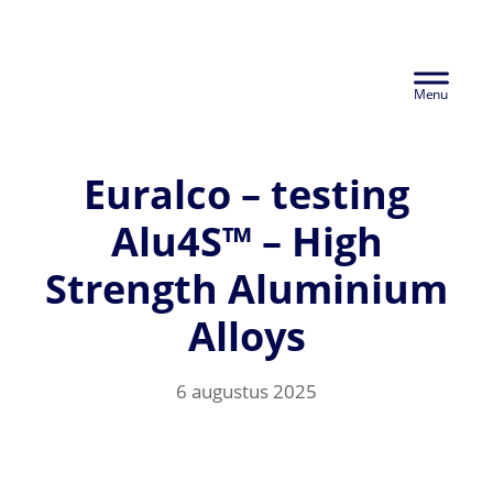
Door
Euralco Europe -
naar
Header
de
The Power of
hoofd
Rechts
inhoud
Aluminium
Euralco – testing
Alu4S™ – High
Strength Aluminium
Alloys
6 augustus 2025