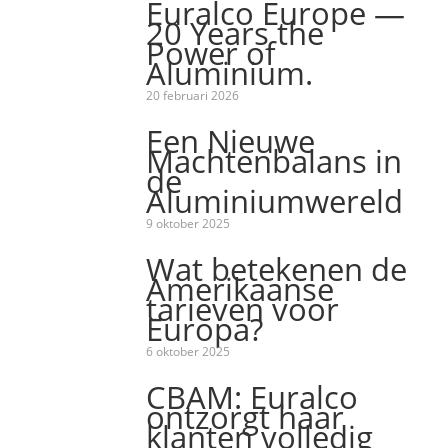
Euralco Europe —
20 Years the
Power of
Aluminium.
20 februari 2026
Een Nieuwe
Machtenbalans in
de
Aluminiumwereld
9 oktober 2025
Wat betekenen de
Amerikaanse
tarieven voor
Europa?
6 oktober 2025
CBAM: Euralco
ontzorgt haar
klanten volledig