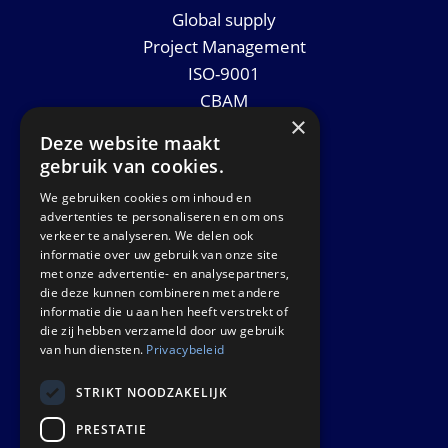
Global supply
Project Management
ISO-9001
CBAM
×
Datasheets
Deze website maakt
Nieuws
gebruik van cookies.
We gebruiken cookies om inhoud en
GET IN TOUCH
advertenties te personaliseren en om ons
verkeer te analyseren. We delen ook
informatie over uw gebruik van onze site
Euralco Europe B.V.
met onze advertentie- en analysepartners,
Zinkstraat 24 - E9451
die deze kunnen combineren met andere
4823 AD Breda
informatie die u aan hen heeft verstrekt of
die zij hebben verzameld door uw gebruik
The Netherlands
van hun diensten.
Privacybeleid
STRIKT NOODZAKELIJK
PRESTATIE