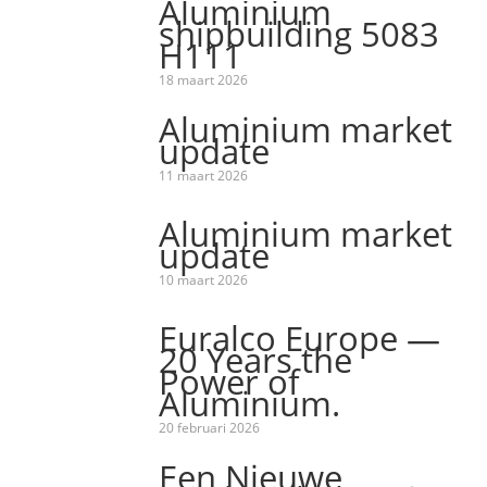
Aluminium
shipbuilding 5083
H111
18 maart 2026
Aluminium market
update
11 maart 2026
Aluminium market
update
10 maart 2026
Euralco Europe —
20 Years the
Power of
Aluminium.
20 februari 2026
Een Nieuwe