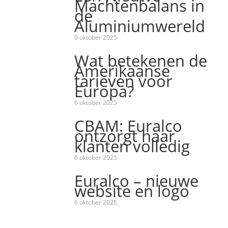
Machtenbalans in
de
Aluminiumwereld
9 oktober 2025
Wat betekenen de
Amerikaanse
tarieven voor
Europa?
6 oktober 2025
CBAM: Euralco
ontzorgt haar
klanten volledig
6 oktober 2025
Euralco – nieuwe
website en logo
6 oktober 2025