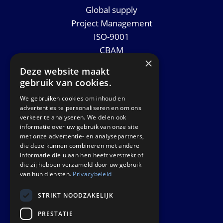
Global supply
Project Management
ISO-9001
CBAM
×
Datasheets
Deze website maakt
Nieuws
gebruik van cookies.
We gebruiken cookies om inhoud en
GET IN TOUCH
advertenties te personaliseren en om ons
verkeer te analyseren. We delen ook
informatie over uw gebruik van onze site
Euralco Europe B.V.
met onze advertentie- en analysepartners,
Zinkstraat 24 - E9451
die deze kunnen combineren met andere
4823 AD Breda
informatie die u aan hen heeft verstrekt of
die zij hebben verzameld door uw gebruik
The Netherlands
van hun diensten.
Privacybeleid
STRIKT NOODZAKELIJK
PRESTATIE