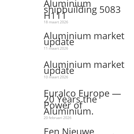
Aluminium
shipbuilding 5083
H111
18 maart 2026
Aluminium market
update
11 maart 2026
Aluminium market
update
10 maart 2026
Euralco Europe —
20 Years the
Power of
Aluminium.
20 februari 2026
Een Nieuwe