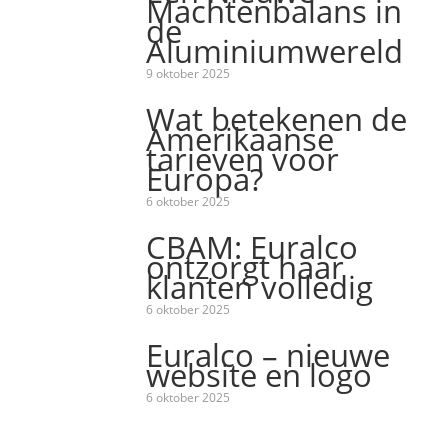
Machtenbalans in
de
Aluminiumwereld
9 oktober 2025
Wat betekenen de
Amerikaanse
tarieven voor
Europa?
6 oktober 2025
CBAM: Euralco
ontzorgt haar
klanten volledig
6 oktober 2025
Euralco – nieuwe
website en logo
6 oktober 2025