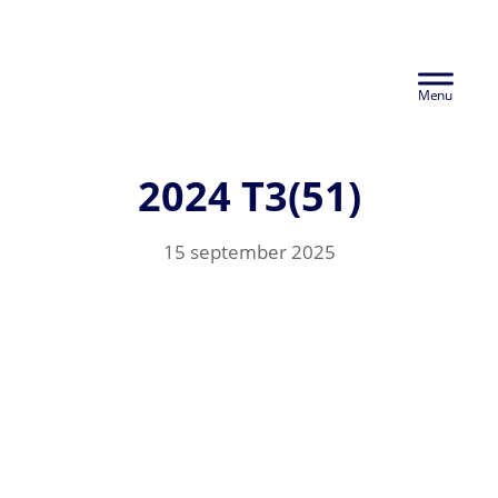
Door
Euralco Europe -
naar
Header
de
The Power of
hoofd
Rechts
inhoud
Aluminium
2024 T3(51)
15 september 2025