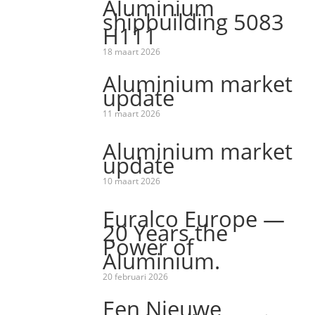
Aluminium
shipbuilding 5083
H111
18 maart 2026
Aluminium market
update
11 maart 2026
Aluminium market
update
10 maart 2026
Euralco Europe —
20 Years the
Power of
Aluminium.
20 februari 2026
Een Nieuwe