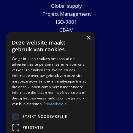
Global supply
Project Management
ISO-9001
CBAM
×
Datasheets
Deze website maakt
Nieuws
gebruik van cookies.
We gebruiken cookies om inhoud en
GET IN TOUCH
advertenties te personaliseren en om ons
verkeer te analyseren. We delen ook
informatie over uw gebruik van onze site
Euralco Europe B.V.
met onze advertentie- en analysepartners,
Zinkstraat 24 - E9451
die deze kunnen combineren met andere
4823 AD Breda
informatie die u aan hen heeft verstrekt of
die zij hebben verzameld door uw gebruik
The Netherlands
van hun diensten.
Privacybeleid
STRIKT NOODZAKELIJK
PRESTATIE