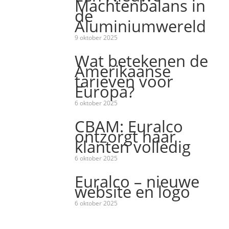
Machtenbalans in
de
Aluminiumwereld
9 oktober 2025
Wat betekenen de
Amerikaanse
tarieven voor
Europa?
6 oktober 2025
CBAM: Euralco
ontzorgt haar
klanten volledig
6 oktober 2025
Euralco – nieuwe
website en logo
6 oktober 2025