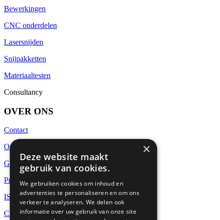
Bewerkingen
CNC onderdelen
Lasersnijden
Snijpakketten
Materiaaltesten
Consultancy
OVER ONS
Contact
×
Over Euralco
Deze website maakt
Global supply
gebruik van cookies.
Project Management
We gebruiken cookies om inhoud en
advertenties te personaliseren en om ons
ISO-9001
verkeer te analyseren. We delen ook
informatie over uw gebruik van onze site
CBAM