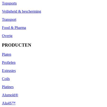
Topsports
Veiligheid & bescherming
Transport
Food & Pharma
Overig
PRODUCTEN
Platen
Profielen
Extrusies
Coils
Platines
Alumold®
Alu4S™