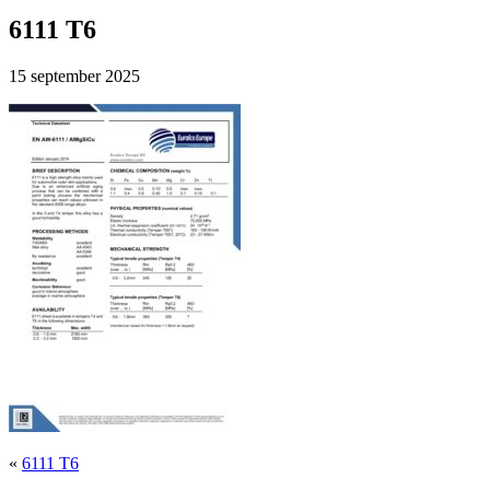
Rechts
6111 T6
15 september 2025
«
6111 T6