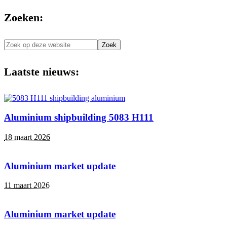
Zoeken:
Zoek
op
deze
Laatste nieuws:
website
Aluminium shipbuilding 5083 H111
18 maart 2026
Aluminium market update
11 maart 2026
Aluminium market update