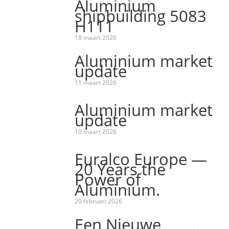
Aluminium
shipbuilding 5083
H111
18 maart 2026
Aluminium market
update
11 maart 2026
Aluminium market
update
10 maart 2026
Euralco Europe —
20 Years the
Power of
Aluminium.
20 februari 2026
Een Nieuwe