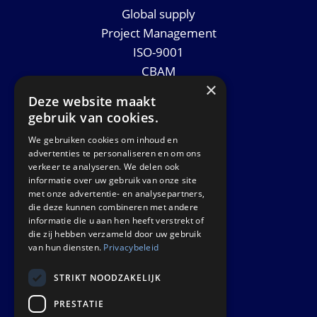
Global supply
Project Management
ISO-9001
CBAM
×
Datasheets
Deze website maakt
Nieuws
gebruik van cookies.
We gebruiken cookies om inhoud en
GET IN TOUCH
advertenties te personaliseren en om ons
verkeer te analyseren. We delen ook
informatie over uw gebruik van onze site
Euralco Europe B.V.
met onze advertentie- en analysepartners,
Zinkstraat 24 - E9451
die deze kunnen combineren met andere
4823 AD Breda
informatie die u aan hen heeft verstrekt of
die zij hebben verzameld door uw gebruik
The Netherlands
van hun diensten.
Privacybeleid
STRIKT NOODZAKELIJK
PRESTATIE