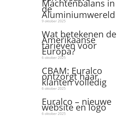
Machtenbalans in
de
Aluminiumwereld
9 oktober 2025
Wat betekenen de
Amerikaanse
tarieven voor
Europa?
6 oktober 2025
CBAM: Euralco
ontzorgt haar
klanten volledig
6 oktober 2025
Euralco – nieuwe
website en logo
6 oktober 2025