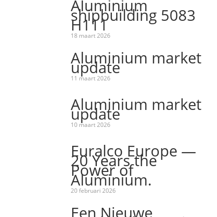
Aluminium
shipbuilding 5083
H111
18 maart 2026
Aluminium market
update
11 maart 2026
Aluminium market
update
10 maart 2026
Euralco Europe —
20 Years the
Power of
Aluminium.
20 februari 2026
Een Nieuwe