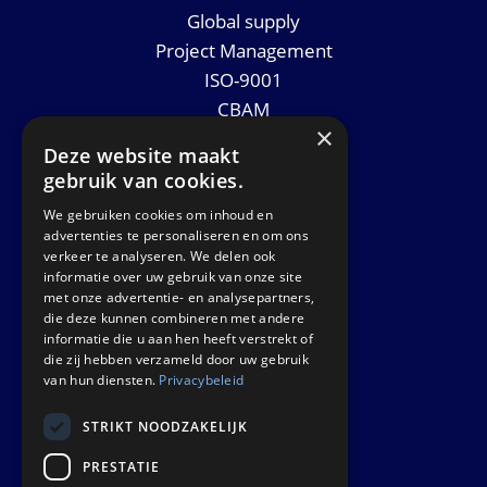
Global supply
Project Management
ISO-9001
CBAM
×
Datasheets
Deze website maakt
Nieuws
gebruik van cookies.
We gebruiken cookies om inhoud en
GET IN TOUCH
advertenties te personaliseren en om ons
verkeer te analyseren. We delen ook
informatie over uw gebruik van onze site
Euralco Europe B.V.
met onze advertentie- en analysepartners,
Zinkstraat 24 - E9451
die deze kunnen combineren met andere
4823 AD Breda
informatie die u aan hen heeft verstrekt of
die zij hebben verzameld door uw gebruik
The Netherlands
van hun diensten.
Privacybeleid
STRIKT NOODZAKELIJK
PRESTATIE