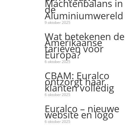
Machtenbalans in
de
Aluminiumwereld
9 oktober 2025
Wat betekenen de
Amerikaanse
tarieven voor
Europa?
6 oktober 2025
CBAM: Euralco
ontzorgt haar
klanten volledig
6 oktober 2025
Euralco – nieuwe
website en logo
6 oktober 2025