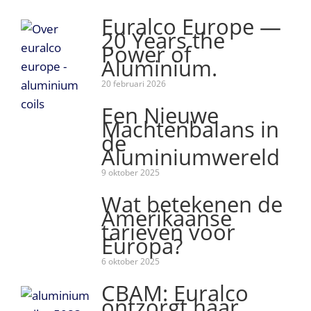
Euralco Europe —
20 Years the
Power of
Aluminium.
20 februari 2026
Een Nieuwe
Machtenbalans in
de
Aluminiumwereld
9 oktober 2025
Wat betekenen de
Amerikaanse
tarieven voor
Europa?
6 oktober 2025
CBAM: Euralco
ontzorgt haar