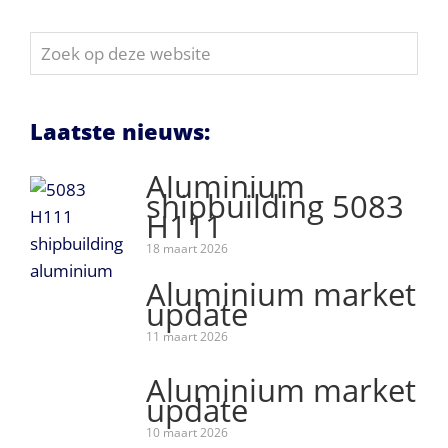
Zoek
op
deze
website
Laatste nieuws:
Aluminium
shipbuilding 5083
H111
18 maart 2026
Aluminium market
update
11 maart 2026
Aluminium market
update
10 maart 2026