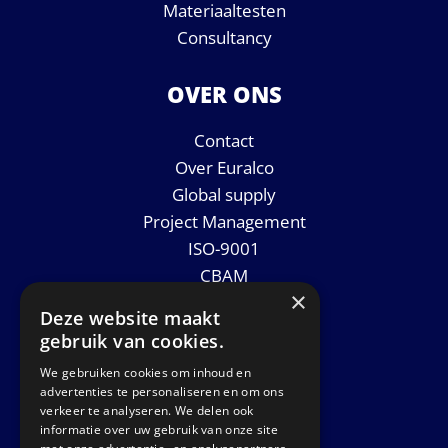
Materiaaltesten
Consultancy
OVER ONS
Contact
Over Euralco
Global supply
Project Management
ISO-9001
CBAM
×
Datasheets
Deze website maakt
Nieuws
gebruik van cookies.
We gebruiken cookies om inhoud en
GET IN TOUCH
advertenties te personaliseren en om ons
verkeer te analyseren. We delen ook
informatie over uw gebruik van onze site
Euralco Europe B.V.