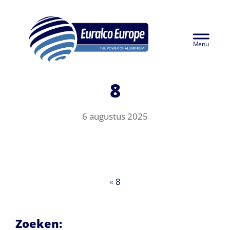
Door
Euralco Europe -
naar
Header
de
The Power of
hoofd
Rechts
inhoud
Aluminium
8
6 augustus 2025
«
8
Zoeken: