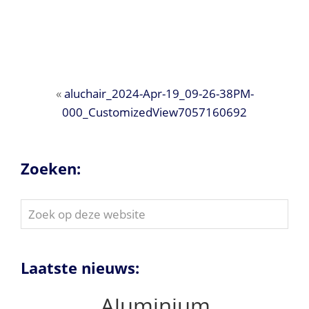
«
aluchair_2024-Apr-19_09-26-38PM-
000_CustomizedView7057160692
Zoeken:
Zoek
op
deze
website
Laatste nieuws:
Aluminium