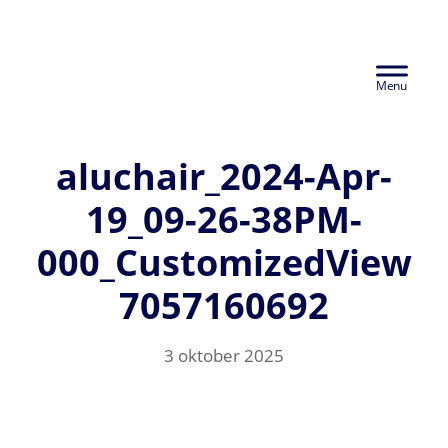
Door
Euralco Europe -
naar
Header
de
The Power of
hoofd
Rechts
inhoud
Aluminium
aluchair_2024-Apr-
19_09-26-38PM-
000_CustomizedView
7057160692
3 oktober 2025