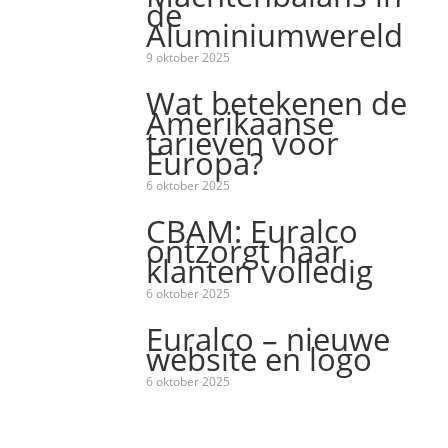
de
Aluminiumwereld
9 oktober 2025
Wat betekenen de
Amerikaanse
tarieven voor
Europa?
6 oktober 2025
CBAM: Euralco
ontzorgt haar
klanten volledig
6 oktober 2025
Euralco – nieuwe
website en logo
6 oktober 2025