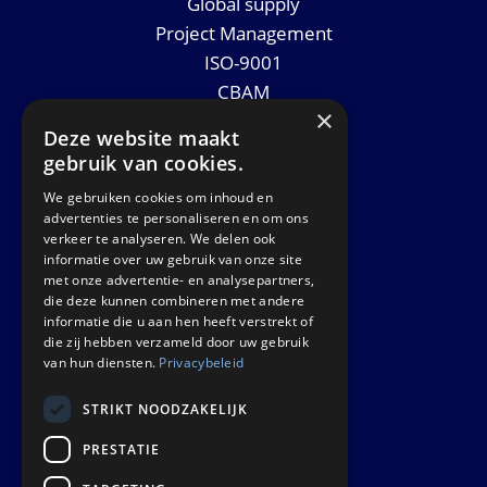
Global supply
Project Management
ISO-9001
CBAM
×
Datasheets
Deze website maakt
Nieuws
gebruik van cookies.
We gebruiken cookies om inhoud en
GET IN TOUCH
advertenties te personaliseren en om ons
verkeer te analyseren. We delen ook
informatie over uw gebruik van onze site
Euralco Europe B.V.
met onze advertentie- en analysepartners,
Zinkstraat 24 - E9451
die deze kunnen combineren met andere
4823 AD Breda
informatie die u aan hen heeft verstrekt of
die zij hebben verzameld door uw gebruik
The Netherlands
van hun diensten.
Privacybeleid
STRIKT NOODZAKELIJK
PRESTATIE