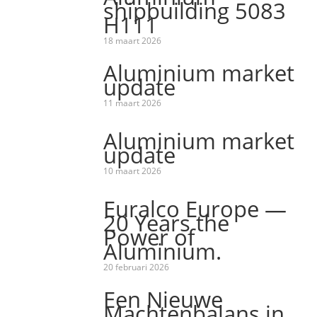
shipbuilding 5083
H111
18 maart 2026
Aluminium market
update
11 maart 2026
Aluminium market
update
10 maart 2026
Euralco Europe —
20 Years the
Power of
Aluminium.
20 februari 2026
Een Nieuwe
Machtenbalans in