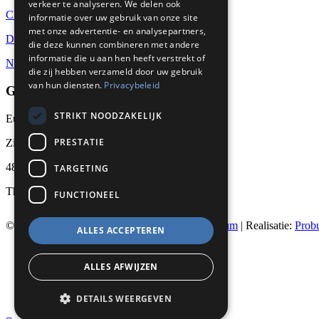
verkeer te analyseren. We delen ook
CBAM
informatie over uw gebruik van onze site
met onze advertentie- en analysepartners,
Datasheets
die deze kunnen combineren met andere
informatie die u aan hen heeft verstrekt of
Nieuws
die zij hebben verzameld door uw gebruik
van hun diensten.
Privacybeleid
GET IN TOUCH
STRIKT NOODZAKELIJK
Euralco Europe B.V.
PRESTATIE
Zinkstraat 24 - E9451
4823 AD Breda
TARGETING
The Netherlands
FUNCTIONEEL
© 2026
Euralco Europe - The Power of Aluminium
| Realisatie:
Prob
ALLES ACCEPTEREN
Privacyverklaring
ALLES AFWIJZEN
&
DETAILS WEERGEVEN