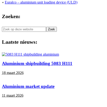
«
Euralco – aluminium unit loading device (ULD)
Zoeken:
Zoek
op
deze
Laatste nieuws:
website
Aluminium shipbuilding 5083 H111
18 maart 2026
Aluminium market update
11 maart 2026