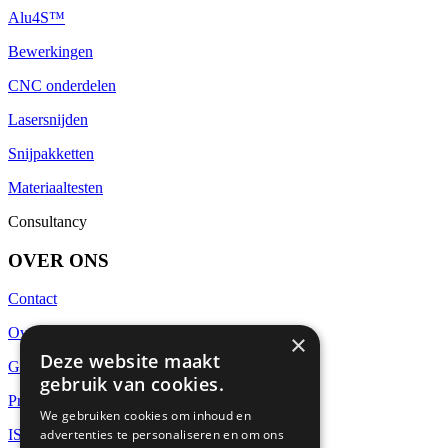
Alu4S™
Bewerkingen
CNC onderdelen
Lasersnijden
Snijpakketten
Materiaaltesten
Consultancy
OVER ONS
Contact
Over Euralco
×
Deze website maakt
Global supply
gebruik van cookies.
Project Management
We gebruiken cookies om inhoud en
advertenties te personaliseren en om ons
ISO-9001