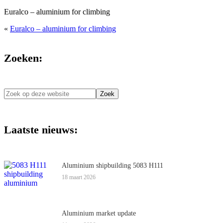
Euralco – aluminium for climbing
«
Euralco – aluminium for climbing
Zoeken:
Zoek
op
deze
website
Laatste nieuws:
Aluminium shipbuilding 5083 H111
18 maart 2026
Aluminium market update