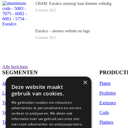
CBAM: Euralco ontzorgt haar klanten volledig
6 oktober 2025
Euralco – nieuwe website en logo
6 oktober 2025
Alle berichten
SEGMENTEN
PRODUCT
×
Jachtbouw
Platen
Deze website maakt
gebruik van cookies.
Luchtvaart
Profielen
We gebruiken cookies om inhoud en
Topsports
Extrusies
advertenties te personaliseren en om ons
Veiligheid & bescherming
Coils
verkeer te analyseren. We delen ook
informatie over uw gebruik van onze site
Transport
Platines
met onze advertentie- en analysepartners,