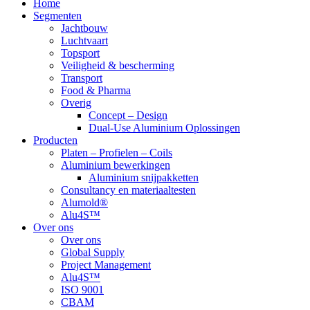
Home
Rechts
Segmenten
Jachtbouw
Luchtvaart
Topsport
Veiligheid & bescherming
Transport
Food & Pharma
Overig
Concept – Design
Dual-Use Aluminium Oplossingen
Producten
Platen – Profielen – Coils
Aluminium bewerkingen
Aluminium snijpakketten
Consultancy en materiaaltesten
Alumold®
Alu4S™
Over ons
Over ons
Global Supply
Project Management
Alu4S™
ISO 9001
CBAM