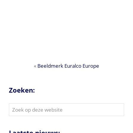
«
Beeldmerk Euralco Europe
Zoeken:
Zoek
op
deze
website
Laatste nieuws: