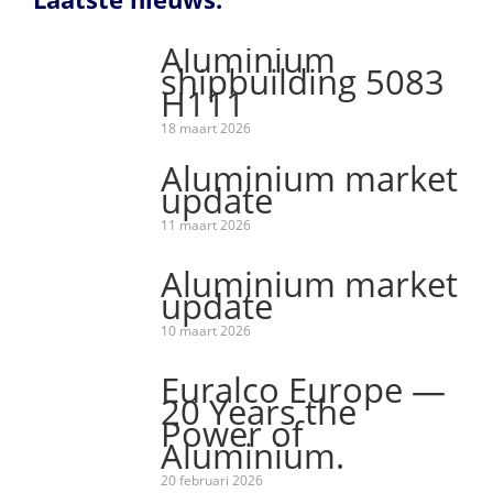
Aluminium
shipbuilding 5083
H111
18 maart 2026
Aluminium market
update
11 maart 2026
Aluminium market
update
10 maart 2026
Euralco Europe —
20 Years the
Power of
Aluminium.
20 februari 2026