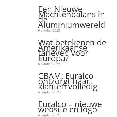
Een Nieuwe
Machtenbalans in
de
Aluminiumwereld
9 oktober 2025
Wat betekenen de
Amerikaanse
tarieven voor
Europa?
6 oktober 2025
CBAM: Euralco
ontzorgt haar
klanten volledig
6 oktober 2025
Euralco – nieuwe
website en logo
6 oktober 2025