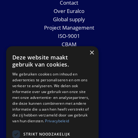
Contact
Over Euralco
Global supply
Project Management
ISO-9001
CBAM
×
Datasheets
Deze website maakt
Nieuws
gebruik van cookies.
We gebruiken cookies om inhoud en
GET IN TOUCH
advertenties te personaliseren en om ons
verkeer te analyseren. We delen ook
informatie over uw gebruik van onze site
Euralco Europe B.V.
met onze advertentie- en analysepartners,
Zinkstraat 24 - E9451
die deze kunnen combineren met andere
4823 AD Breda
informatie die u aan hen heeft verstrekt of
die zij hebben verzameld door uw gebruik
The Netherlands
van hun diensten.
Privacybeleid
STRIKT NOODZAKELIJK