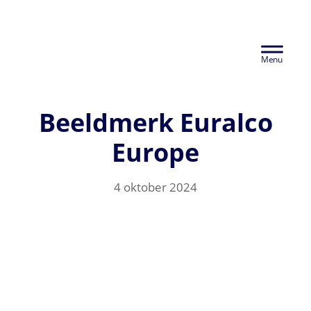
Door
Euralco Europe -
naar
Header
de
The Power of
hoofd
Rechts
inhoud
Aluminium
Beeldmerk Euralco
Europe
4 oktober 2024