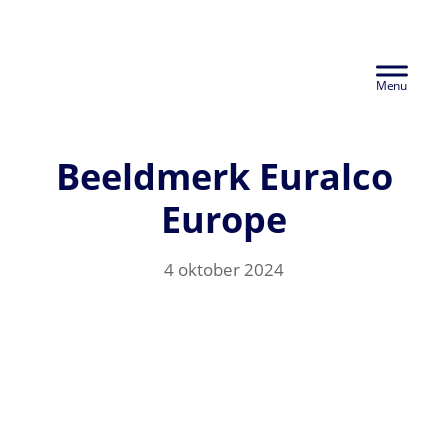
Door
Euralco Europe -
naar
Header
de
The Power of
hoofd
Rechts
inhoud
Aluminium
Beeldmerk Euralco
Europe
4 oktober 2024