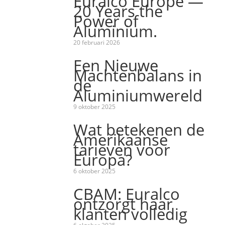
Euralco Europe —
20 Years the
Power of
Aluminium.
20 februari 2026
Een Nieuwe
Machtenbalans in
de
Aluminiumwereld
9 oktober 2025
Wat betekenen de
Amerikaanse
tarieven voor
Europa?
6 oktober 2025
CBAM: Euralco
ontzorgt haar
klanten volledig