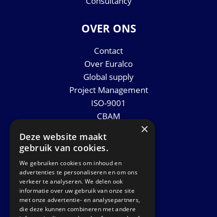
Consultancy
OVER ONS
Contact
Over Euralco
Global supply
Project Management
ISO-9001
CBAM
×
Datasheets
Deze website maakt
Nieuws
gebruik van cookies.
We gebruiken cookies om inhoud en
GET IN TOUCH
advertenties te personaliseren en om ons
verkeer te analyseren. We delen ook
informatie over uw gebruik van onze site
Euralco Europe B.V.
met onze advertentie- en analysepartners,
Zinkstraat 24 - E9451
die deze kunnen combineren met andere