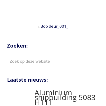
«
Bob deur_001_
Zoeken:
Zoek
op
deze
website
Laatste nieuws:
Aluminium
shipbuilding 5083
H111