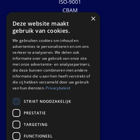
ISO-9001
CBAM
×
Datasheets
Deze website maakt
Nieuws
gebruik van cookies.
We gebruiken cookies om inhoud en
GET IN TOUCH
advertenties te personaliseren en om ons
verkeer te analyseren. We delen ook
informatie over uw gebruik van onze site
Euralco Europe B.V.
met onze advertentie- en analysepartners,
Zinkstraat 24 - E9451
die deze kunnen combineren met andere
4823 AD Breda
informatie die u aan hen heeft verstrekt of
die zij hebben verzameld door uw gebruik
The Netherlands
van hun diensten.
Privacybeleid
STRIKT NOODZAKELIJK
PRESTATIE
TARGETING
FUNCTIONEEL