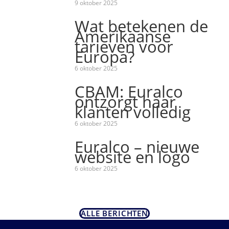
9 oktober 2025
Wat betekenen de
Amerikaanse
tarieven voor
Europa?
6 oktober 2025
CBAM: Euralco
ontzorgt haar
klanten volledig
6 oktober 2025
Euralco – nieuwe
website en logo
6 oktober 2025
ALLE BERICHTEN