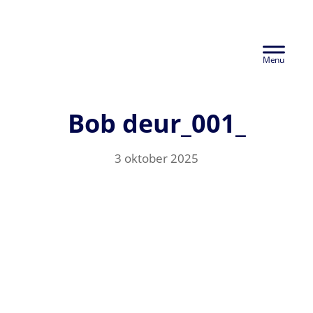
Door
Euralco Europe -
naar
Header
de
The Power of
hoofd
Rechts
inhoud
Aluminium
Bob deur_001_
3 oktober 2025