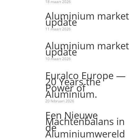
18 maart 2026
Aluminium market
update
11 maart 2026
Aluminium market
update
10 maart 2026
Euralco Europe —
20 Years the
Power of
Aluminium.
20 februari 2026
Een Nieuwe
Machtenbalans in
de
Aluminiumwereld