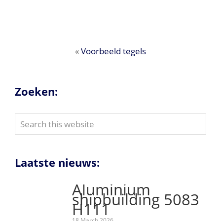
«
Voorbeeld tegels
Zoeken:
Search
this
website
Laatste nieuws:
Aluminium
shipbuilding 5083
H111
18 March 2026