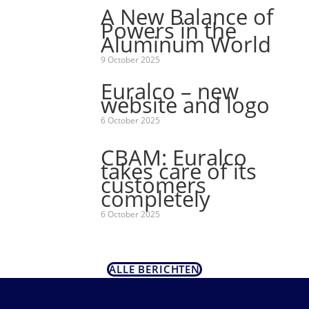
A New Balance of
Powers in the
Aluminum World
9 October 2025
Euralco – new
website and logo
6 October 2025
CBAM: Euralco
takes care of its
customers
completely
6 October 2025
ALLE BERICHTEN