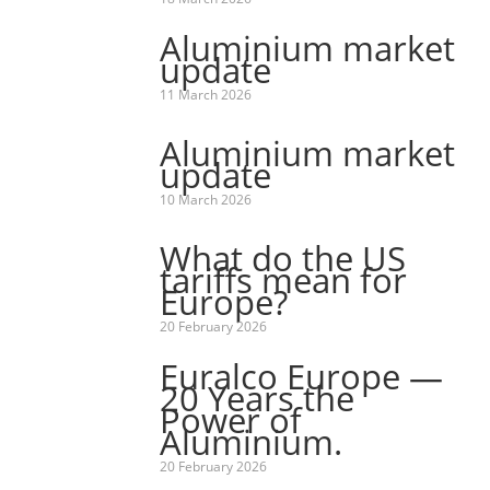
Aluminium market
update
11 March 2026
Aluminium market
update
10 March 2026
What do the US
tariffs mean for
Europe?
20 February 2026
Euralco Europe —
20 Years the
Power of
Aluminium.
20 February 2026