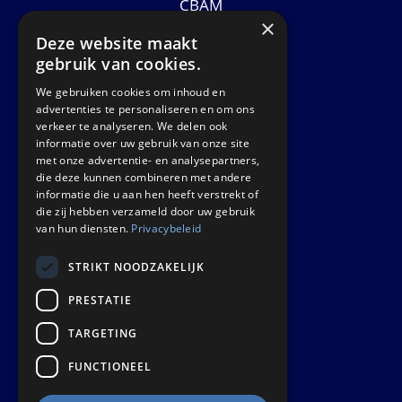
CBAM
×
Datasheets
Deze website maakt
News
gebruik van cookies.
We gebruiken cookies om inhoud en
GET IN TOUCH
advertenties te personaliseren en om ons
verkeer te analyseren. We delen ook
informatie over uw gebruik van onze site
Euralco Europe B.V.
met onze advertentie- en analysepartners,
Zinkstraat 24 - E9451
die deze kunnen combineren met andere
4823 AD Breda
informatie die u aan hen heeft verstrekt of
die zij hebben verzameld door uw gebruik
The Netherlands
van hun diensten.
Privacybeleid
STRIKT NOODZAKELIJK
PRESTATIE
TARGETING
FUNCTIONEEL