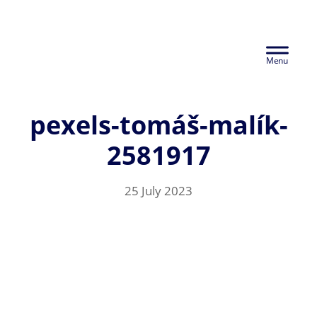
Skip
Euralco Europe -
to
Header
main
The Power of
content
Right
Aluminium
pexels-tomáš-malík-
2581917
25 July 2023