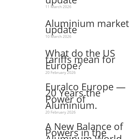
11 March 2026
Aluminium market
update
10 March 2026
What do the US
tariffs mean for
Europe?
20 February 2026
Euralco Europe —
20 Years the
Power of
Aluminium.
20 February 2026
A New Balance of
Powers in the
Aluminum World