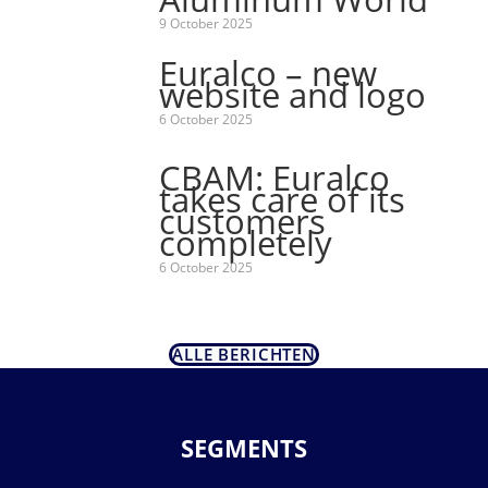
9 October 2025
Euralco – new
website and logo
6 October 2025
CBAM: Euralco
takes care of its
customers
completely
6 October 2025
ALLE BERICHTEN
SEGMENTS