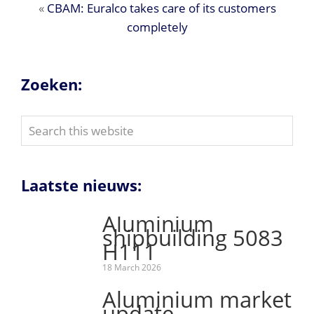
«
CBAM: Euralco takes care of its customers
completely
Zoeken:
Search
this
website
Laatste nieuws:
Aluminium
shipbuilding 5083
H111
18 March 2026
Aluminium market
update