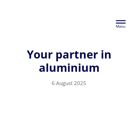
Skip
Euralco Europe -
to
Header
main
The Power of
content
Right
Aluminium
Your partner in
aluminium
6 August 2025