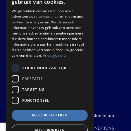
gebruik van cookies.
We gebruiken cookies om inhoud en
GET IN TOUCH
advertenties te personaliseren en om ons
verkeer te analyseren. We delen ook
informatie over uw gebruik van onze site
Euralco Europe B.V.
met onze advertentie- en analysepartners,
Zinkstraat 24 - E9451
die deze kunnen combineren met andere
4823 AD Breda
informatie die u aan hen heeft verstrekt of
die zij hebben verzameld door uw gebruik
The Netherlands
van hun diensten.
Privacybeleid
STRIKT NOODZAKELIJK
PRESTATIE
TARGETING
FUNCTIONEEL
ALLES ACCEPTEREN
© 2026
Euralco Europe - The Power of Aluminium
| Realisatie:
Probu
Privacyverklaring
PRIVACY STATEMENT
|
TERMS AND CONDITIONS
ALLES AFWIJZEN