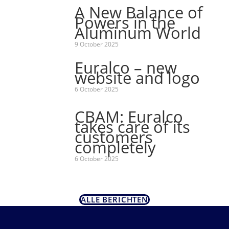
A New Balance of
Powers in the
Aluminum World
9 October 2025
Euralco – new
website and logo
6 October 2025
CBAM: Euralco
takes care of its
customers
completely
6 October 2025
ALLE BERICHTEN