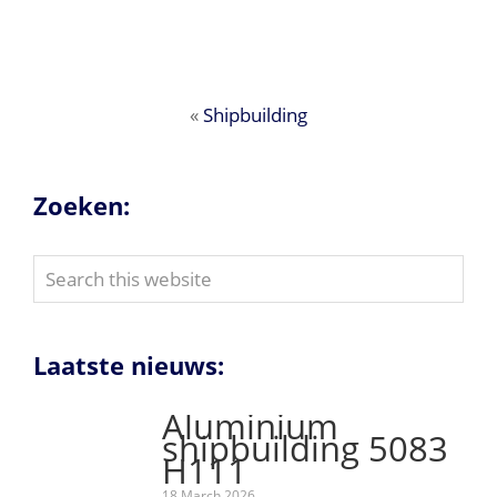
«
Shipbuilding
Zoeken:
Search
this
website
Laatste nieuws:
Aluminium
shipbuilding 5083
H111
18 March 2026