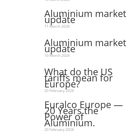
Aluminium market
update
11 March 2026
Aluminium market
update
10 March 2026
What do the US
tariffs mean for
Europe?
20 February 2026
Euralco Europe —
20 Years the
Power of
Aluminium.
20 February 2026