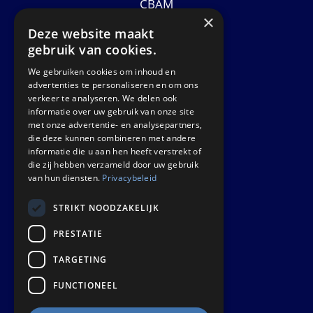
CBAM
×
Datasheets
Deze website maakt
News
gebruik van cookies.
We gebruiken cookies om inhoud en
GET IN TOUCH
advertenties te personaliseren en om ons
verkeer te analyseren. We delen ook
informatie over uw gebruik van onze site
Euralco Europe B.V.
met onze advertentie- en analysepartners,
Zinkstraat 24 - E9451
die deze kunnen combineren met andere
4823 AD Breda
informatie die u aan hen heeft verstrekt of
die zij hebben verzameld door uw gebruik
The Netherlands
van hun diensten.
Privacybeleid
STRIKT NOODZAKELIJK
PRESTATIE
TARGETING
FUNCTIONEEL