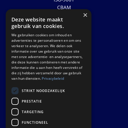
CBAM
×
Datasheets
Deze website maakt
Nieuws
gebruik van cookies.
We gebruiken cookies om inhoud en
GET IN TOUCH
advertenties te personaliseren en om ons
verkeer te analyseren. We delen ook
informatie over uw gebruik van onze site
Euralco Europe B.V.
met onze advertentie- en analysepartners,
Zinkstraat 24 - E9451
die deze kunnen combineren met andere
4823 AD Breda
informatie die u aan hen heeft verstrekt of
die zij hebben verzameld door uw gebruik
The Netherlands
van hun diensten.
Privacybeleid
STRIKT NOODZAKELIJK
PRESTATIE
TARGETING
FUNCTIONEEL