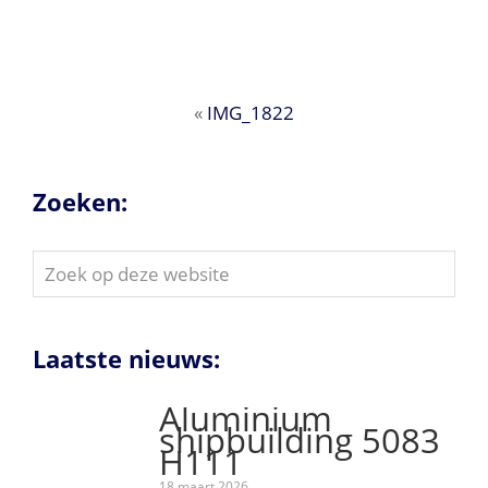
«
IMG_1822
Zoeken:
Zoek
op
deze
website
Laatste nieuws:
Aluminium
shipbuilding 5083
H111
18 maart 2026