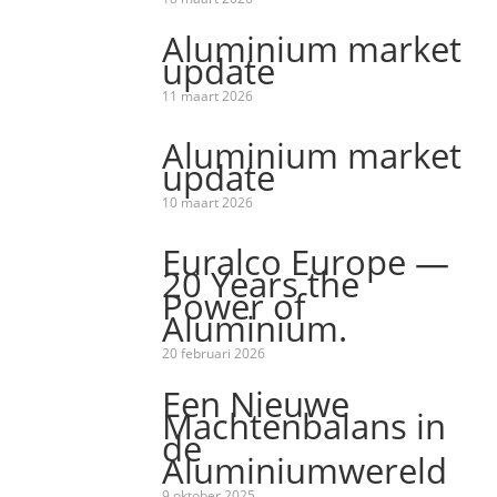
Aluminium market
update
11 maart 2026
Aluminium market
update
10 maart 2026
Euralco Europe —
20 Years the
Power of
Aluminium.
20 februari 2026
Een Nieuwe
Machtenbalans in
de
Aluminiumwereld
9 oktober 2025