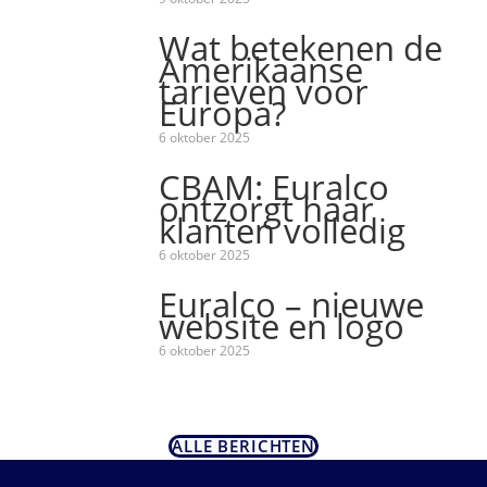
Wat betekenen de
Amerikaanse
tarieven voor
Europa?
6 oktober 2025
CBAM: Euralco
ontzorgt haar
klanten volledig
6 oktober 2025
Euralco – nieuwe
website en logo
6 oktober 2025
ALLE BERICHTEN