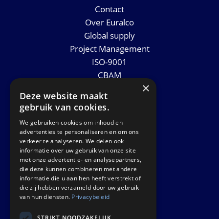
Contact
Over Euralco
Global supply
Project Management
ISO-9001
CBAM
×
Datasheets
Deze website maakt
Nieuws
gebruik van cookies.
We gebruiken cookies om inhoud en
GET IN TOUCH
advertenties te personaliseren en om ons
verkeer te analyseren. We delen ook
informatie over uw gebruik van onze site
Euralco Europe B.V.
met onze advertentie- en analysepartners,
Zinkstraat 24 - E9451
die deze kunnen combineren met andere
4823 AD Breda
informatie die u aan hen heeft verstrekt of
die zij hebben verzameld door uw gebruik
The Netherlands
van hun diensten.
Privacybeleid
STRIKT NOODZAKELIJK