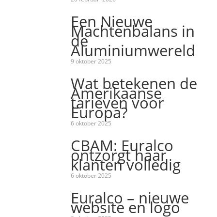
Een Nieuwe
Machtenbalans in
de
Aluminiumwereld
9 oktober 2025
Wat betekenen de
Amerikaanse
tarieven voor
Europa?
6 oktober 2025
CBAM: Euralco
ontzorgt haar
klanten volledig
6 oktober 2025
Euralco – nieuwe
website en logo