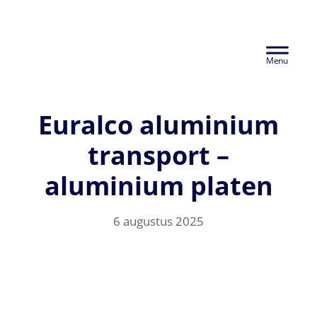
Door
Euralco Europe -
naar
Header
de
The Power of
hoofd
Rechts
inhoud
Aluminium
Euralco aluminium
transport –
aluminium platen
6 augustus 2025