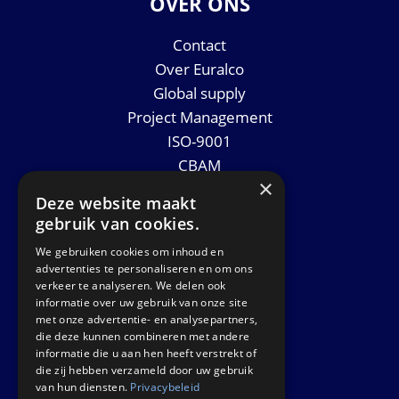
OVER ONS
Contact
Over Euralco
Global supply
Project Management
ISO-9001
CBAM
×
Datasheets
Deze website maakt
Nieuws
gebruik van cookies.
We gebruiken cookies om inhoud en
GET IN TOUCH
advertenties te personaliseren en om ons
verkeer te analyseren. We delen ook
informatie over uw gebruik van onze site
Euralco Europe B.V.
met onze advertentie- en analysepartners,
Zinkstraat 24 - E9451
die deze kunnen combineren met andere
4823 AD Breda
informatie die u aan hen heeft verstrekt of
die zij hebben verzameld door uw gebruik
The Netherlands
van hun diensten.
Privacybeleid