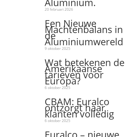
Aluminium.
20 februari 2026
Een Nieuwe
Machtenbalans in
de
Aluminiumwereld
9 oktober 2025
Wat betekenen de
Amerikaanse
tarieven voor
Europa?
6 oktober 2025
CBAM: Euralco
ontzorgt haar
klanten volledig
6 oktober 2025
Euralco – nieuwe