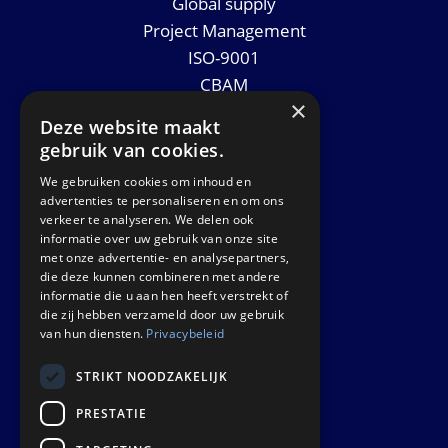
Global supply
Project Management
ISO-9001
CBAM
×
Datasheets
Deze website maakt
Nieuws
gebruik van cookies.
We gebruiken cookies om inhoud en
GET IN TOUCH
advertenties te personaliseren en om ons
verkeer te analyseren. We delen ook
informatie over uw gebruik van onze site
Euralco Europe B.V.
met onze advertentie- en analysepartners,
Zinkstraat 24 - E9451
die deze kunnen combineren met andere
4823 AD Breda
informatie die u aan hen heeft verstrekt of
die zij hebben verzameld door uw gebruik
The Netherlands
van hun diensten.
Privacybeleid
STRIKT NOODZAKELIJK
PRESTATIE