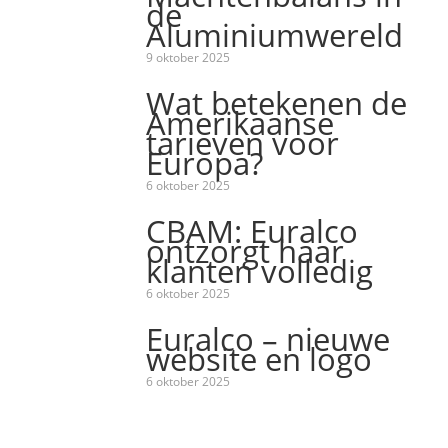
de
Aluminiumwereld
9 oktober 2025
Wat betekenen de
Amerikaanse
tarieven voor
Europa?
6 oktober 2025
CBAM: Euralco
ontzorgt haar
klanten volledig
6 oktober 2025
Euralco – nieuwe
website en logo
6 oktober 2025