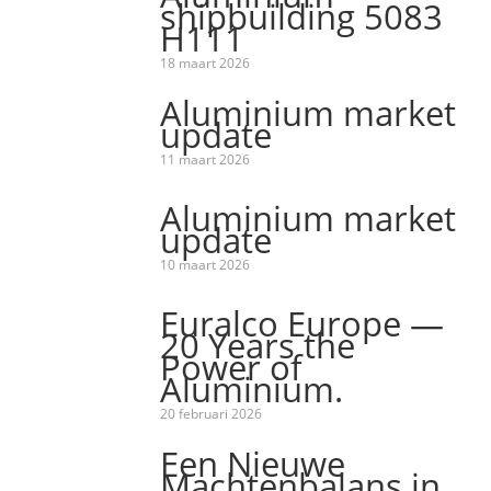
shipbuilding 5083
H111
18 maart 2026
Aluminium market
update
11 maart 2026
Aluminium market
update
10 maart 2026
Euralco Europe —
20 Years the
Power of
Aluminium.
20 februari 2026
Een Nieuwe
Machtenbalans in