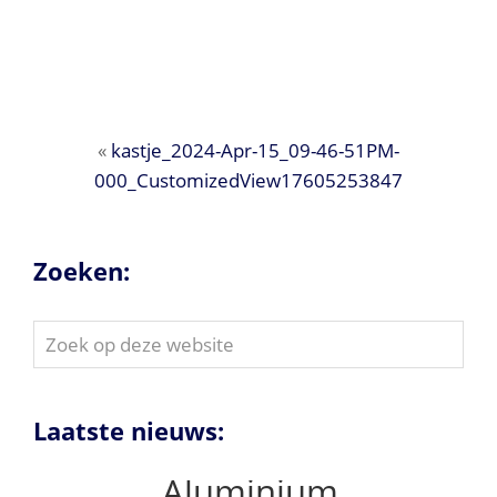
«
kastje_2024-Apr-15_09-46-51PM-
000_CustomizedView17605253847
Zoeken:
Zoek
op
deze
website
Laatste nieuws:
Aluminium