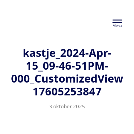
Door
Euralco Europe -
naar
Header
de
The Power of
hoofd
Rechts
inhoud
Aluminium
kastje_2024-Apr-
15_09-46-51PM-
000_CustomizedView
17605253847
3 oktober 2025