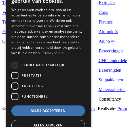
gebruik van cookies.
Topsports
Extrusies
We gebruiken cookies om inhoud en
Veiligheid & bescherming
Coils
advertenties te personaliseren en om ons
verkeer te analyseren. We delen ook
Transport
Platines
informatie over uw gebruik van onze site
met onze advertentie- en analysepartners,
Food & Pharma
Alumold®
die deze kunnen combineren met andere
Overig
Alu4S™
informatie die u aan hen heeft verstrekt of
die zij hebben verzameld door uw gebruik
Bewerkingen
van hun diensten.
Privacybeleid
CNC onderdele
STRIKT NOODZAKELIJK
Lasersnijden
PRESTATIE
Snijpakketten
TARGETING
Materiaaltesten
FUNCTIONEEL
Consultancy
© 2026
Euralco Europe - The Power of Aluminium
| Realisatie:
Prob
ALLES ACCEPTEREN
Privacyverklaring
ALLES AFWIJZEN