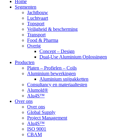
Home
Rechts
Segmenten
Jachtbouw
Luchtvaart
Topsport
Veiligheid & bescherming
Transport
Food & Pharma
Overig
Concept – Design
Dual-Use Aluminium Oplossingen
Producten
Platen – Profielen – Coils
Aluminium bewerkingen
Aluminium snijpakketten
Consultancy en materiaaltesten
Alumold®
Alu4S™
Over ons
Over ons
Global Supply
Project Management
Alu4S™
ISO 9001
CBAM