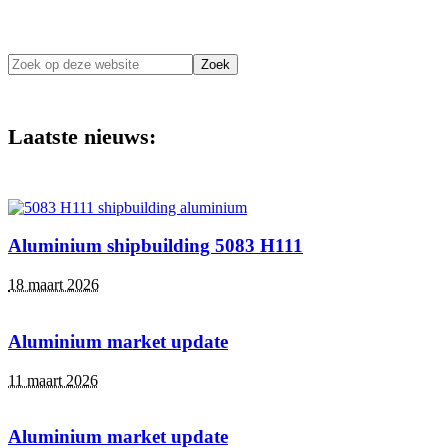
Zoek
op
deze
website
Laatste nieuws:
Aluminium shipbuilding 5083 H111
18 maart 2026
Aluminium market update
11 maart 2026
Aluminium market update