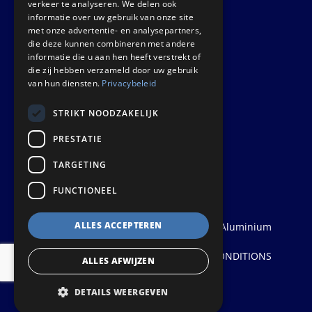
verkeer te analyseren. We delen ook
informatie over uw gebruik van onze site
Euralco Europe B.V.
met onze advertentie- en analysepartners,
Zinkstraat 24 - E9451
die deze kunnen combineren met andere
4823 AD Breda
informatie die u aan hen heeft verstrekt of
die zij hebben verzameld door uw gebruik
The Netherlands
van hun diensten.
Privacybeleid
STRIKT NOODZAKELIJK
PRESTATIE
TARGETING
FUNCTIONEEL
ALLES ACCEPTEREN
© 2026
Euralco Europe - The Power of Aluminium
| Realisatie:
Probu
Privacyverklaring
PRIVACY STATEMENT
|
TERMS AND CONDITIONS
ALLES AFWIJZEN
|
DISCLAIMER & COPYRIGHT
&
AV
DETAILS WEERGEVEN
koppeling