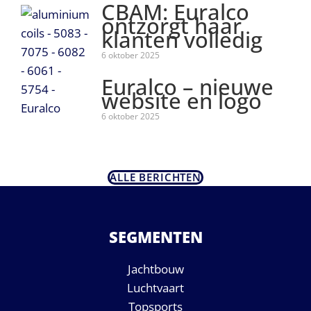
CBAM: Euralco
ontzorgt haar
klanten volledig
6 oktober 2025
Euralco – nieuwe
website en logo
6 oktober 2025
ALLE BERICHTEN
SEGMENTEN
Jachtbouw
Luchtvaart
Topsports