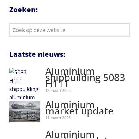
Zoeken:
Zoek
op
deze
website
Laatste nieuws:
Aluminium
shipbuilding 5083
H111
18 maart 2026
Aluminium
market update
11 maart 2026
Aluminium