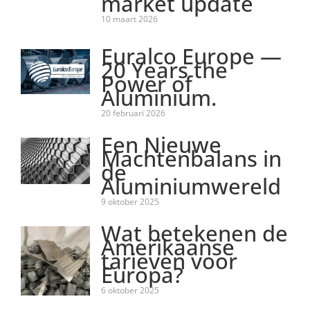
market update
10 maart 2026
Euralco Europe —
20 Years the
Power of
Aluminium.
20 februari 2026
Een Nieuwe
Machtenbalans in
de
Aluminiumwereld
9 oktober 2025
Wat betekenen de
Amerikaanse
tarieven voor
Europa?
6 oktober 2025