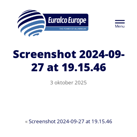
Door
Euralco Europe -
naar
Header
de
The Power of
hoofd
Rechts
inhoud
Aluminium
Screenshot 2024-09-
27 at 19.15.46
3 oktober 2025
«
Screenshot 2024-09-27 at 19.15.46