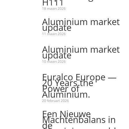
H111
18 maart 2026
Aluminium market
update
11 maart 2026
Aluminium market
update
10 maart 2026
Euralco Europe —
20 Years the
Power of
Aluminium.
20 februari 2026
Een Nieuwe
Machtenbalans in
de