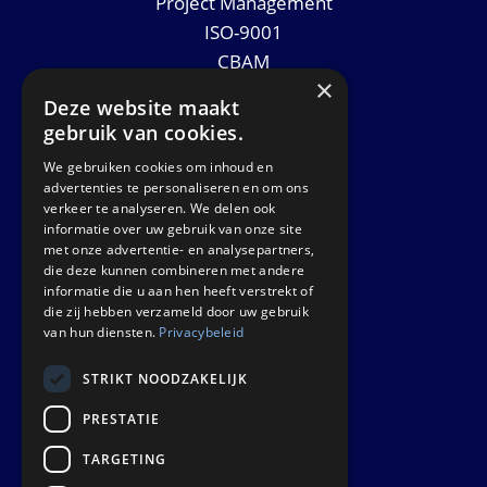
Project Management
ISO-9001
CBAM
×
Datasheets
Deze website maakt
Nieuws
gebruik van cookies.
We gebruiken cookies om inhoud en
GET IN TOUCH
advertenties te personaliseren en om ons
verkeer te analyseren. We delen ook
informatie over uw gebruik van onze site
Euralco Europe B.V.
met onze advertentie- en analysepartners,
Zinkstraat 24 - E9451
die deze kunnen combineren met andere
4823 AD Breda
informatie die u aan hen heeft verstrekt of
die zij hebben verzameld door uw gebruik
The Netherlands
van hun diensten.
Privacybeleid
STRIKT NOODZAKELIJK
PRESTATIE
TARGETING