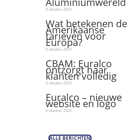
Aluminiumwereld
9 oktober 2025
Wat betekenen de
Amerikaanse
tarieven voor
Europa?
6 oktober 2025
CBAM: Euralco
ontzorgt haar
klanten volledig
6 oktober 2025
Euralco – nieuwe
website en logo
6 oktober 2025
ALLE BERICHTEN