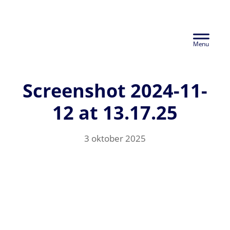
Door
Euralco Europe -
naar
Header
de
The Power of
hoofd
Rechts
inhoud
Aluminium
Screenshot 2024-11-
12 at 13.17.25
3 oktober 2025