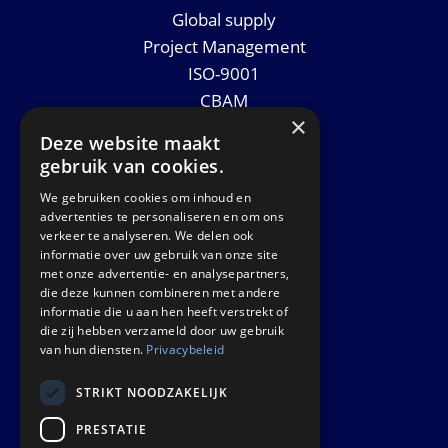
Global supply
Project Management
ISO-9001
CBAM
×
Datasheets
Deze website maakt
Nieuws
gebruik van cookies.
We gebruiken cookies om inhoud en
GET IN TOUCH
advertenties te personaliseren en om ons
verkeer te analyseren. We delen ook
informatie over uw gebruik van onze site
Euralco Europe B.V.
met onze advertentie- en analysepartners,
Zinkstraat 24 - E9451
die deze kunnen combineren met andere
4823 AD Breda
informatie die u aan hen heeft verstrekt of
die zij hebben verzameld door uw gebruik
The Netherlands
van hun diensten.
Privacybeleid
STRIKT NOODZAKELIJK
PRESTATIE