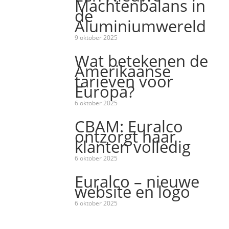
Machtenbalans in
de
Aluminiumwereld
9 oktober 2025
Wat betekenen de
Amerikaanse
tarieven voor
Europa?
6 oktober 2025
CBAM: Euralco
ontzorgt haar
klanten volledig
6 oktober 2025
Euralco – nieuwe
website en logo
6 oktober 2025