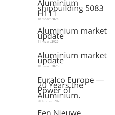
Aluminium
shipbuilding 5083
H111
18 maart 2026
Aluminium market
update
11 maart 2026
Aluminium market
update
10 maart 2026
Euralco Europe —
20 Years the
Power of
Aluminium.
20 februari 2026
Een Nieuwe