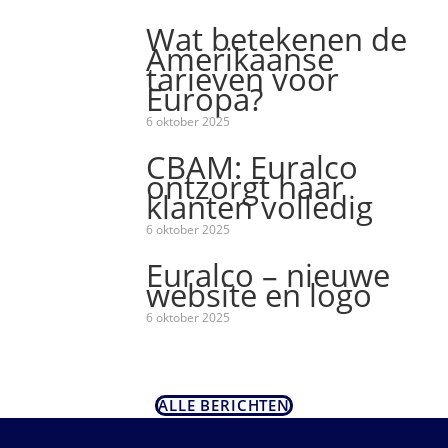
Wat betekenen de
Amerikaanse
tarieven voor
Europa?
6 oktober 2025
CBAM: Euralco
ontzorgt haar
klanten volledig
6 oktober 2025
Euralco – nieuwe
website en logo
6 oktober 2025
ALLE BERICHTEN