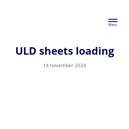
Door
Euralco Europe -
naar
Header
de
The Power of
hoofd
Rechts
inhoud
Aluminium
ULD sheets loading
14 november 2024