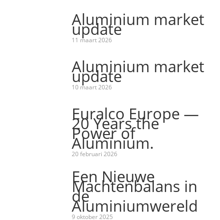
Aluminium market
update
11 maart 2026
Aluminium market
update
10 maart 2026
Euralco Europe —
20 Years the
Power of
Aluminium.
20 februari 2026
Een Nieuwe
Machtenbalans in
de
Aluminiumwereld
9 oktober 2025