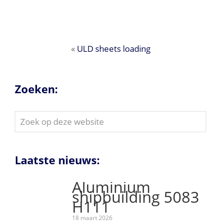
«
ULD sheets loading
Zoeken:
Zoek
op
deze
website
Laatste nieuws:
Aluminium
shipbuilding 5083
H111
18 maart 2026