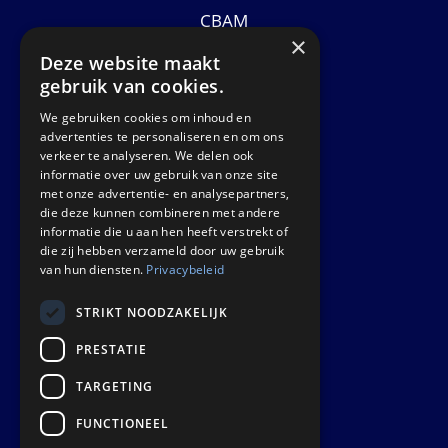
CBAM
×
Datasheets
Deze website maakt
Nieuws
gebruik van cookies.
We gebruiken cookies om inhoud en
GET IN TOUCH
advertenties te personaliseren en om ons
verkeer te analyseren. We delen ook
informatie over uw gebruik van onze site
Euralco Europe B.V.
met onze advertentie- en analysepartners,
Zinkstraat 24 - E9451
die deze kunnen combineren met andere
4823 AD Breda
informatie die u aan hen heeft verstrekt of
die zij hebben verzameld door uw gebruik
The Netherlands
van hun diensten.
Privacybeleid
STRIKT NOODZAKELIJK
PRESTATIE
TARGETING
FUNCTIONEEL