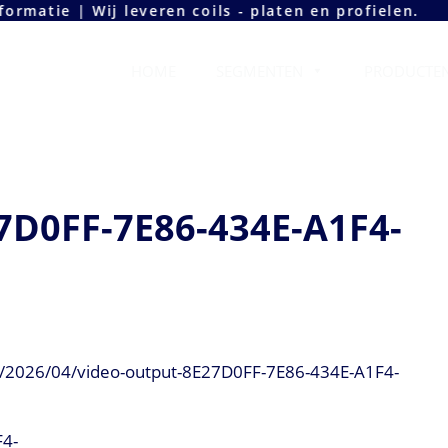
| Wij leveren coils - platen en profielen.
Header
HOME
SEGMENTEN
PRODUCTE
Rechts
7D0FF-7E86-434E-A1F4-
s/2026/04/video-output-8E27D0FF-7E86-434E-A1F4-
F4-