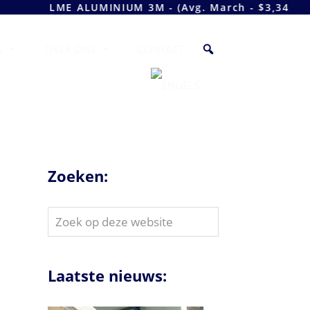
LME ALUMINIUM 3M - (Avg. March - $3,341.64 - Neem 
N
OVER ONS
CONTACT
Zoeken:
Zoek
op
deze
website
Laatste nieuws: