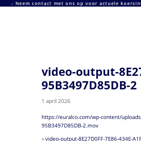
em contact met ons op voor actuele koersinformatie 
Door
Euralco Europe - The
naar
de
Power of Aluminium
hoofd
inhoud
video-output-8E2
95B3497D85DB-2
1 april 2026
https://euralco.com/wp-content/upload
95B3497D85DB-2.mov
«
video-output-8E27D0FF-7E86-434E-A1