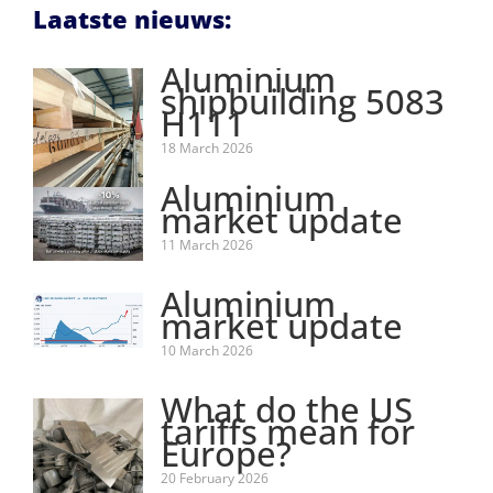
Laatste nieuws:
Aluminium
shipbuilding 5083
H111
18 March 2026
Aluminium
market update
11 March 2026
Aluminium
market update
10 March 2026
What do the US
tariffs mean for
Europe?
20 February 2026