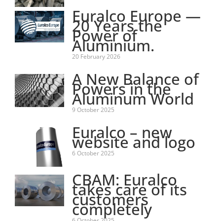
Euralco Europe —
20 Years the
Power of
Aluminium.
20 February 2026
A New Balance of
Powers in the
Aluminum World
9 October 2025
Euralco – new
website and logo
6 October 2025
CBAM: Euralco
takes care of its
customers
completely
6 October 2025