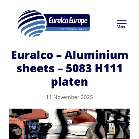
Skip
Euralco Europe -
to
Header
main
The Power of
content
Right
Aluminium
Euralco – Aluminium
sheets – 5083 H111
platen
11 November 2025
Video
Player