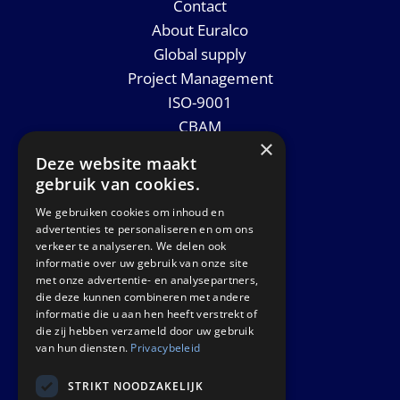
Contact
About Euralco
Global supply
Project Management
ISO-9001
CBAM
×
Datasheets
Deze website maakt
News
gebruik van cookies.
We gebruiken cookies om inhoud en
GET IN TOUCH
advertenties te personaliseren en om ons
verkeer te analyseren. We delen ook
informatie over uw gebruik van onze site
Euralco Europe B.V.
met onze advertentie- en analysepartners,
Zinkstraat 24 - E9451
die deze kunnen combineren met andere
4823 AD Breda
informatie die u aan hen heeft verstrekt of
die zij hebben verzameld door uw gebruik
The Netherlands
van hun diensten.
Privacybeleid
STRIKT NOODZAKELIJK