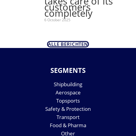
takes care of its
customers
completely
6 October 2025
ALLE BERICHTEN
SEGMENTS
Shipbuilding
Aerospace
Topsports
Safety & Protection
Transport
Food & Pharma
Other