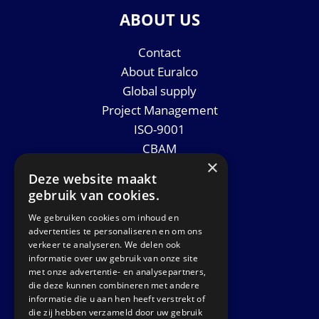
ABOUT US
Contact
About Euralco
Global supply
Project Management
ISO-9001
CBAM
×
Datasheets
Deze website maakt
News
gebruik van cookies.
We gebruiken cookies om inhoud en
GET IN TOUCH
advertenties te personaliseren en om ons
verkeer te analyseren. We delen ook
informatie over uw gebruik van onze site
Euralco Europe B.V.
met onze advertentie- en analysepartners,
Zinkstraat 24 - E9451
die deze kunnen combineren met andere
4823 AD Breda
informatie die u aan hen heeft verstrekt of
die zij hebben verzameld door uw gebruik
The Netherlands