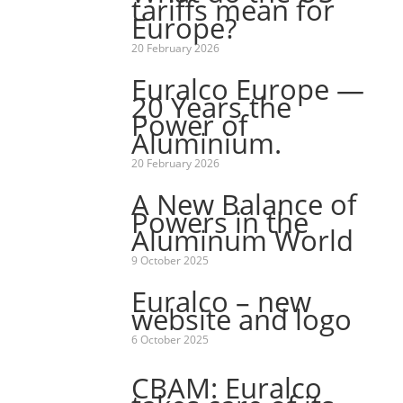
tariffs mean for
Europe?
20 February 2026
Euralco Europe —
20 Years the
Power of
Aluminium.
20 February 2026
A New Balance of
Powers in the
Aluminum World
9 October 2025
Euralco – new
website and logo
6 October 2025
CBAM: Euralco