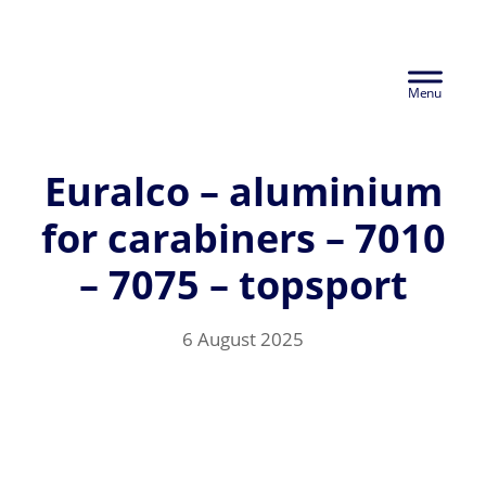
Skip
Euralco Europe -
to
Header
main
The Power of
content
Right
Aluminium
Euralco – aluminium
for carabiners – 7010
– 7075 – topsport
6 August 2025