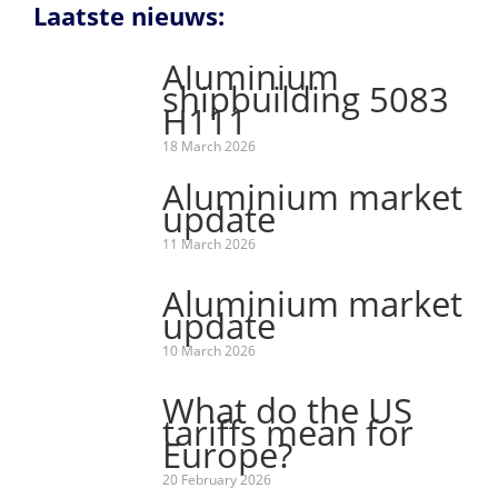
Laatste nieuws:
Aluminium
shipbuilding 5083
H111
18 March 2026
Aluminium market
update
11 March 2026
Aluminium market
update
10 March 2026
What do the US
tariffs mean for
Europe?
20 February 2026