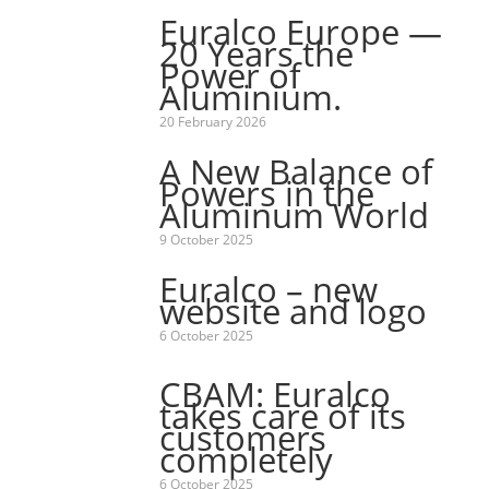
Euralco Europe —
20 Years the
Power of
Aluminium.
20 February 2026
A New Balance of
Powers in the
Aluminum World
9 October 2025
Euralco – new
website and logo
6 October 2025
CBAM: Euralco
takes care of its
customers
completely
6 October 2025