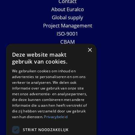
Contact
About Euralco
Global supply
Project Management
ISO-9001
CBAM
×
Datasheets
Deze website maakt
News
gebruik van cookies.
We gebruiken cookies om inhoud en
GET IN TOUCH
advertenties te personaliseren en om ons
verkeer te analyseren. We delen ook
informatie over uw gebruik van onze site
Euralco Europe B.V.
met onze advertentie- en analysepartners,
Zinkstraat 24 - E9451
die deze kunnen combineren met andere
4823 AD Breda
informatie die u aan hen heeft verstrekt of
die zij hebben verzameld door uw gebruik
The Netherlands
van hun diensten.
Privacybeleid
STRIKT NOODZAKELIJK