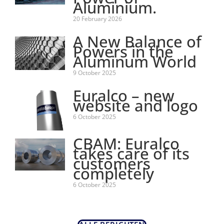
Aluminium.
20 February 2026
A New Balance of
Powers in the
Aluminum World
9 October 2025
Euralco – new
website and logo
6 October 2025
CBAM: Euralco
takes care of its
customers
completely
6 October 2025