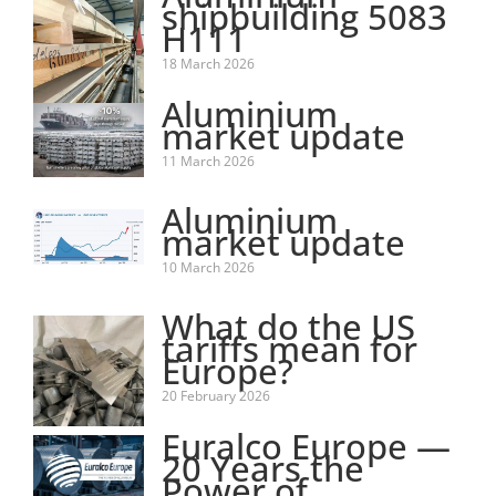
shipbuilding 5083
H111
18 March 2026
Aluminium
market update
11 March 2026
Aluminium
market update
10 March 2026
What do the US
tariffs mean for
Europe?
20 February 2026
Euralco Europe —
20 Years the
Power of