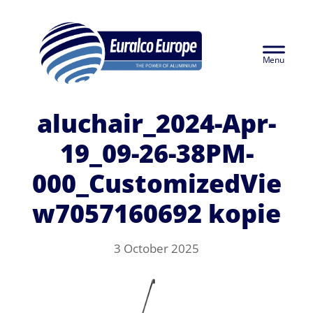
Skip
Euralco Europe -
to
Header
main
The Power of
content
Right
Aluminium
aluchair_2024-Apr-
19_09-26-38PM-
000_CustomizedVie
w7057160692 kopie
3 October 2025