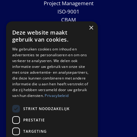
Project Management
ISO-9001
CBAM
×
Datasheets
Deze website maakt
News
gebruik van cookies.
We gebruiken cookies om inhoud en
GET IN TOUCH
advertenties te personaliseren en om ons
verkeer te analyseren. We delen ook
informatie over uw gebruik van onze site
Euralco Europe B.V.
met onze advertentie- en analysepartners,
Zinkstraat 24 - E9451
die deze kunnen combineren met andere
4823 AD Breda
informatie die u aan hen heeft verstrekt of
die zij hebben verzameld door uw gebruik
The Netherlands
van hun diensten.
Privacybeleid
STRIKT NOODZAKELIJK
PRESTATIE
TARGETING