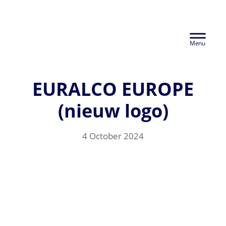
Skip
Euralco Europe -
to
Header
main
The Power of
content
Right
Aluminium
EURALCO EUROPE
(nieuw logo)
4 October 2024