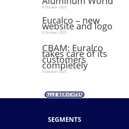
Aluminum World
9 October 2025
Euralco – new
website and logo
6 October 2025
CBAM: Euralco
takes care of its
customers
completely
6 October 2025
ALLE BERICHTEN
SEGMENTS