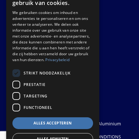
gebruik van cookies.
We gebruiken cookies om inhoud en
GET IN TOUCH
advertenties te personaliseren en om ons
verkeer te analyseren. We delen ook
informatie over uw gebruik van onze site
Euralco Europe B.V.
met onze advertentie- en analysepartners,
Zinkstraat 24 - E9451
die deze kunnen combineren met andere
4823 AD Breda
informatie die u aan hen heeft verstrekt of
die zij hebben verzameld door uw gebruik
The Netherlands
van hun diensten.
Privacybeleid
STRIKT NOODZAKELIJK
PRESTATIE
TARGETING
FUNCTIONEEL
ALLES ACCEPTEREN
© 2026
Euralco Europe - The Power of Aluminium
| Realisatie:
Probu
Privacyverklaring
PRIVACY STATEMENT
|
TERMS AND CONDITIONS
ALLES AFWIJZEN