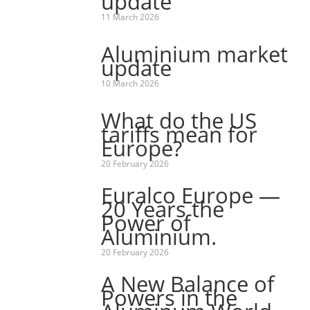
update
11 March 2026
Aluminium market
update
10 March 2026
What do the US
tariffs mean for
Europe?
20 February 2026
Euralco Europe —
20 Years the
Power of
Aluminium.
20 February 2026
A New Balance of
Powers in the