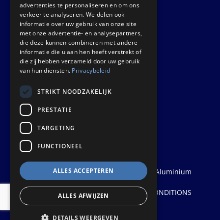
GET IN TOUCH
advertenties te personaliseren en om ons
verkeer te analyseren. We delen ook
informatie over uw gebruik van onze site
Euralco Europe B.V.
met onze advertentie- en analysepartners,
Zinkstraat 24 - E9451
die deze kunnen combineren met andere
4823 AD Breda
informatie die u aan hen heeft verstrekt of
die zij hebben verzameld door uw gebruik
The Netherlands
van hun diensten.
Privacybeleid
STRIKT NOODZAKELIJK
PRESTATIE
TARGETING
FUNCTIONEEL
ALLES ACCEPTEREN
© 2026
Euralco Europe - The Power of Aluminium
| Realisatie:
Probu
Privacyverklaring
PRIVACY STATEMENT
|
TERMS AND CONDITIONS
ALLES AFWIJZEN
|
DISCLAIMER & COPYRIGHT
&
AV
DETAILS WEERGEVEN