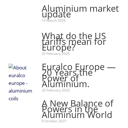
Aluminium market
update
10 March 2026
What do the US
tariffs mean for
Europe?
20 February 2026
Euralco Europe —
20 Years the
Power of
Aluminium.
20 February 2026
A New Balance of
Powers in the
Aluminum World
9 October 2025