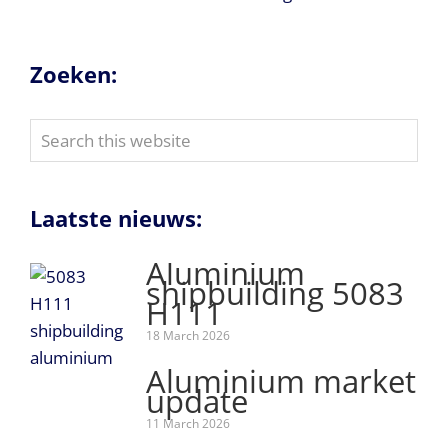
Zoeken:
Search
this
website
Laatste nieuws:
Aluminium
shipbuilding 5083
H111
18 March 2026
Aluminium market
update
11 March 2026