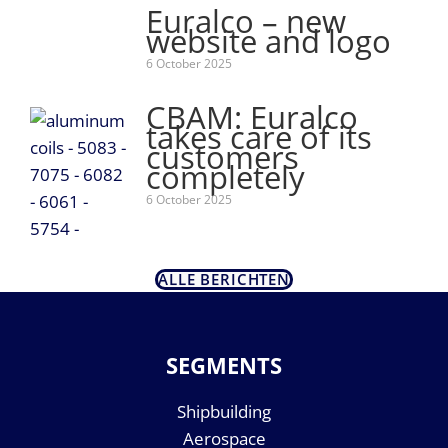
Euralco – new
website and logo
6 October 2025
CBAM: Euralco
takes care of its
customers
completely
6 October 2025
ALLE BERICHTEN
SEGMENTS
Shipbuilding
Aerospace