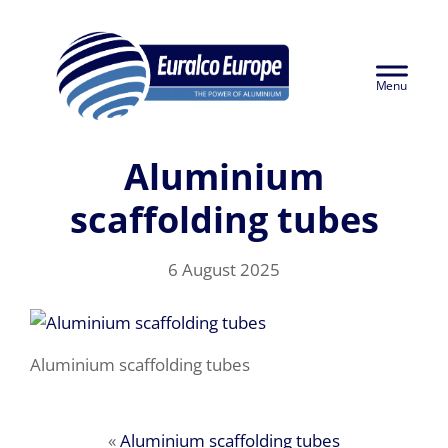
Skip
Euralco Europe -
to
Header
main
The Power of
content
Right
Aluminium
Aluminium
scaffolding tubes
6 August 2025
Aluminium scaffolding tubes
«
Aluminium scaffolding tubes