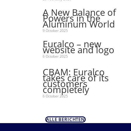
A New Balance of
Powers in the
Aluminum World
9 October 2025
Euralco – new
website and logo
6 October 2025
CBAM: Euralco
takes care of its
customers
completely
6 October 2025
ALLE BERICHTEN