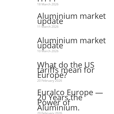
18 March 2026
Aluminium market
update
11 March 2026
Aluminium market
update
10 March 2026
What do the US
tariffs mean for
Europe?
20 February 2026
Euralco Europe —
20 Years the
Power of
Aluminium.
20 February 2026