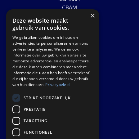
CBAM
×
Datasheets
Deze website maakt
News
gebruik van cookies.
We gebruiken cookies om inhoud en
GET IN TOUCH
advertenties te personaliseren en om ons
verkeer te analyseren. We delen ook
informatie over uw gebruik van onze site
Euralco Europe B.V.
met onze advertentie- en analysepartners,
Zinkstraat 24 - E9451
die deze kunnen combineren met andere
4823 AD Breda
informatie die u aan hen heeft verstrekt of
die zij hebben verzameld door uw gebruik
The Netherlands
van hun diensten.
Privacybeleid
STRIKT NOODZAKELIJK
PRESTATIE
TARGETING
FUNCTIONEEL