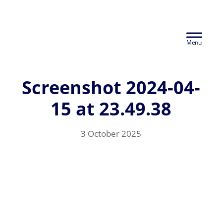
Skip
Euralco Europe -
to
Header
main
The Power of
content
Right
Aluminium
Screenshot 2024-04-
15 at 23.49.38
3 October 2025