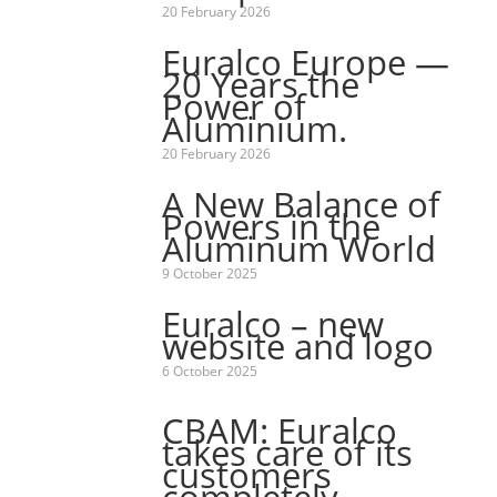
20 February 2026
Euralco Europe —
20 Years the
Power of
Aluminium.
20 February 2026
A New Balance of
Powers in the
Aluminum World
9 October 2025
Euralco – new
website and logo
6 October 2025
CBAM: Euralco
takes care of its
customers