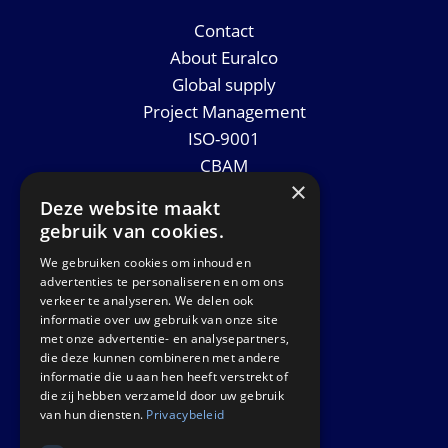
Contact
About Euralco
Global supply
Project Management
ISO-9001
CBAM
×
Datasheets
Deze website maakt
News
gebruik van cookies.
We gebruiken cookies om inhoud en
GET IN TOUCH
advertenties te personaliseren en om ons
verkeer te analyseren. We delen ook
informatie over uw gebruik van onze site
Euralco Europe B.V.
met onze advertentie- en analysepartners,
Zinkstraat 24 - E9451
die deze kunnen combineren met andere
4823 AD Breda
informatie die u aan hen heeft verstrekt of
die zij hebben verzameld door uw gebruik
The Netherlands
van hun diensten.
Privacybeleid