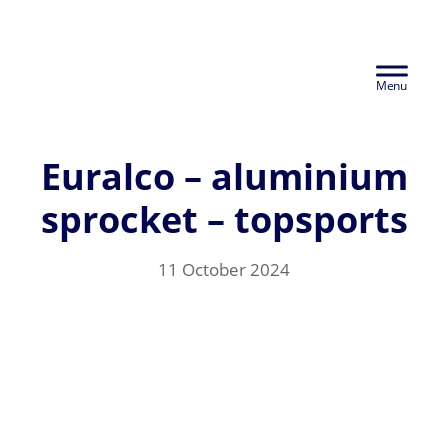
Skip
Euralco Europe -
to
Header
main
The Power of
content
Right
Aluminium
Euralco – aluminium
sprocket – topsports
11 October 2024