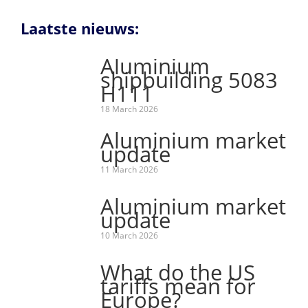
website
Laatste nieuws:
Aluminium
shipbuilding 5083
H111
18 March 2026
Aluminium market
update
11 March 2026
Aluminium market
update
10 March 2026
What do the US
tariffs mean for
Europe?