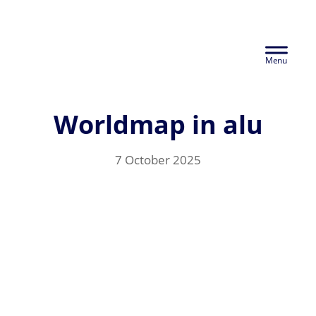
Skip
Euralco Europe -
to
Header
main
The Power of
content
Right
Aluminium
Worldmap in alu
7 October 2025