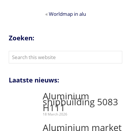
«
Worldmap in alu
Zoeken:
Search
this
website
Laatste nieuws:
Aluminium
shipbuilding 5083
H111
18 March 2026
Aluminium market