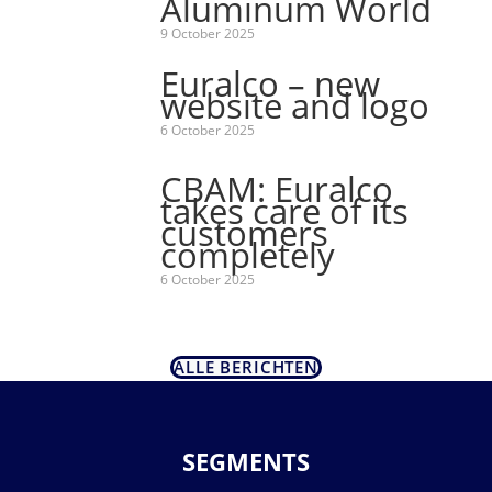
Aluminum World
9 October 2025
Euralco – new
website and logo
6 October 2025
CBAM: Euralco
takes care of its
customers
completely
6 October 2025
ALLE BERICHTEN
SEGMENTS