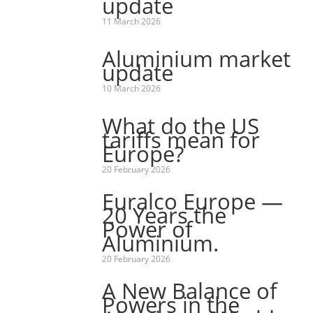
update
11 March 2026
Aluminium market
update
10 March 2026
What do the US
tariffs mean for
Europe?
20 February 2026
Euralco Europe —
20 Years the
Power of
Aluminium.
20 February 2026
A New Balance of
Powers in the