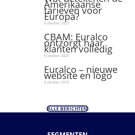
Amerikaanse
tarieven voor
Europa?
6 oktober 2025
CBAM: Euralco
ontzorgt haar
klanten volledig
6 oktober 2025
Euralco – nieuwe
website en logo
6 oktober 2025
ALLE BERICHTEN
SEGMENTEN