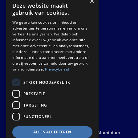
×
Datasheets
Deze website maakt
Nieuws
gebruik van cookies.
We gebruiken cookies om inhoud en
GET IN TOUCH
advertenties te personaliseren en om ons
verkeer te analyseren. We delen ook
informatie over uw gebruik van onze site
Euralco Europe B.V.
met onze advertentie- en analysepartners,
Zinkstraat 24 - E9451
die deze kunnen combineren met andere
4823 AD Breda
informatie die u aan hen heeft verstrekt of
die zij hebben verzameld door uw gebruik
The Netherlands
van hun diensten.
Privacybeleid
STRIKT NOODZAKELIJK
PRESTATIE
TARGETING
FUNCTIONEEL
ALLES ACCEPTEREN
© 2026
Euralco Europe - The Power of Aluminium