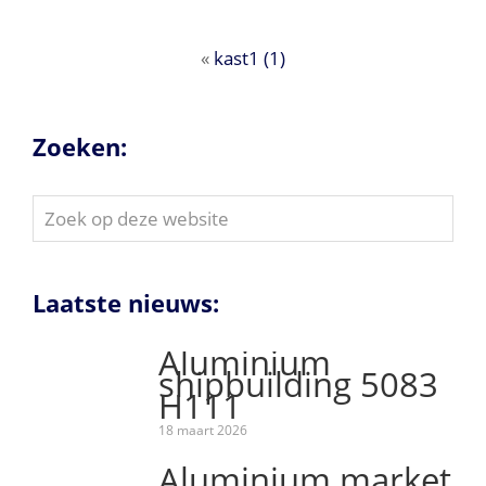
«
kast1 (1)
Zoeken:
Zoek
op
deze
website
Laatste nieuws:
Aluminium
shipbuilding 5083
H111
18 maart 2026
Aluminium market