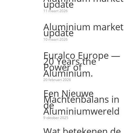
update
11 maart 2026
Aluminium market
update
10 maart 2026
Euralco Europe —
20 Years the
Power of
Aluminium.
20 februari 2026
Een Nieuwe
Machtenbalans in
de
Aluminiumwereld
9 oktober 2025
Wat betekenen de