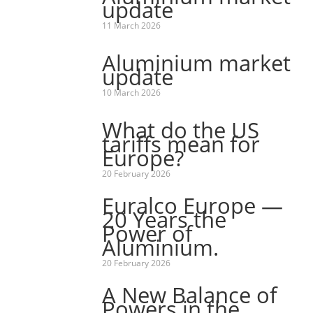
update
11 March 2026
Aluminium market
update
10 March 2026
What do the US
tariffs mean for
Europe?
20 February 2026
Euralco Europe —
20 Years the
Power of
Aluminium.
20 February 2026
A New Balance of
Powers in the