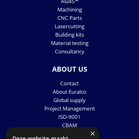
Alu4S™
Machining
CNC Parts
Lasercutting
Building kits
Material testing
Consultancy
ABOUT US
Contact
About Euralco
Global supply
Project Management
ISO-9001
CBAM
×
Datasheets
Deze website maakt