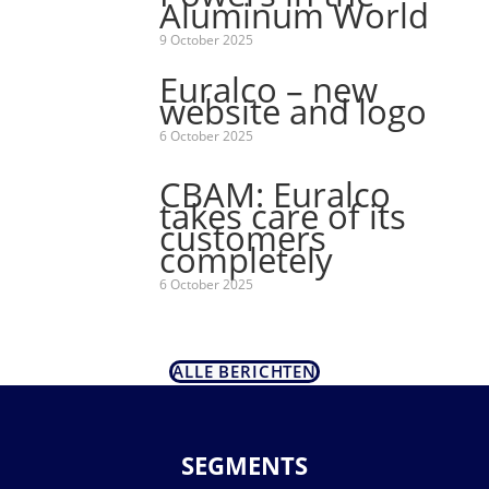
Aluminum World
9 October 2025
Euralco – new
website and logo
6 October 2025
CBAM: Euralco
takes care of its
customers
completely
6 October 2025
ALLE BERICHTEN
SEGMENTS