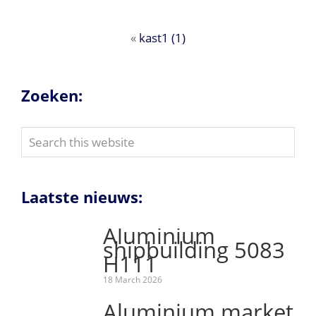
«
kast1 (1)
Zoeken:
Search
this
website
Laatste nieuws:
Aluminium
shipbuilding 5083
H111
18 March 2026
Aluminium market