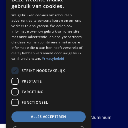
News
gebruik van cookies.
We gebruiken cookies om inhoud en
GET IN TOUCH
advertenties te personaliseren en om ons
verkeer te analyseren. We delen ook
informatie over uw gebruik van onze site
Euralco Europe B.V.
met onze advertentie- en analysepartners,
Zinkstraat 24 - E9451
die deze kunnen combineren met andere
4823 AD Breda
informatie die u aan hen heeft verstrekt of
die zij hebben verzameld door uw gebruik
The Netherlands
van hun diensten.
Privacybeleid
STRIKT NOODZAKELIJK
PRESTATIE
TARGETING
FUNCTIONEEL
ALLES ACCEPTEREN
© 2026
Euralco Europe - The Power of Aluminium
| Realisatie:
Probu